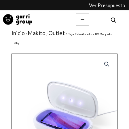
Ir
Ver Presupuesto
al
contenido
Inicio
Makito
Outlet
/
/
/ Caja Esterilizadora UV Cargador
Halby