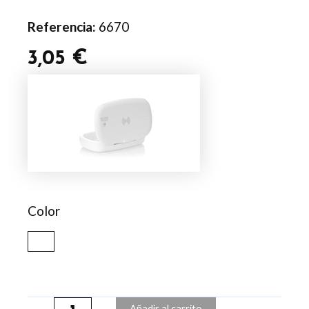
Referencia:
6670
3,05
€
Caja
Esterilizadora
UV
Cargador
Halby
cantidad
Color
Añadir al carrito