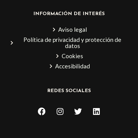
INFORMACIÓN DE INTERÉS
Aviso legal
Política de privacidad y protección de
datos
Cookies
Accesibilidad
REDES SOCIALES
F
I
T
L
a
n
w
i
c
s
i
n
e
t
t
k
b
a
t
e