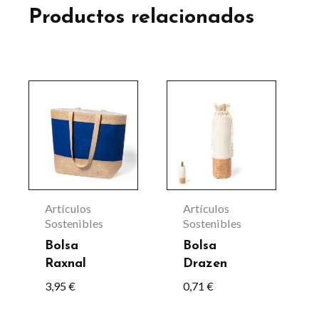
Productos relacionados
Este
producto
tiene
múltiples
variantes.
Las
Artículos
Artículos
opciones
Sostenibles
Sostenibles
se
Bolsa
Bolsa
Raxnal
Drazen
pueden
3,95
€
0,71
€
elegir
en