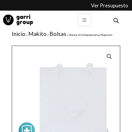
Ir
Ver Presupuesto
al
contenido
Inicio
Makito
Bolsas
/
/
/ Bolsa Antibacteriana Maxcron