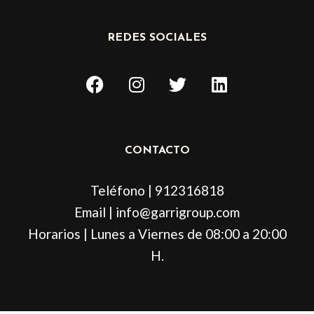
REDES SOCIALES
F
I
T
L
a
n
w
i
c
s
i
n
e
t
t
k
b
a
t
e
CONTACTO
o
g
e
d
o
r
r
i
Teléfono | 912316818
k
a
n
m
Email | info@garrigroup.com
Horarios | Lunes a Viernes de 08:00 a 20:00
H.