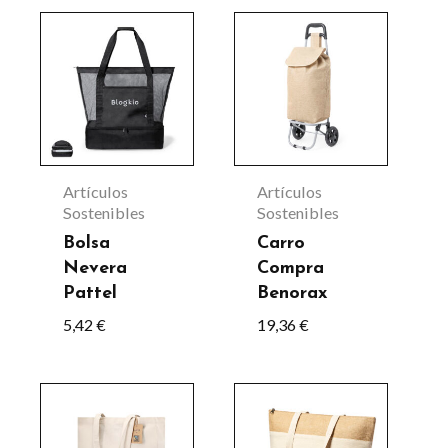
la
Este
página
producto
de
tiene
producto
múltiples
variantes.
Las
Artículos
Artículos
opciones
Sostenibles
Sostenibles
se
Bolsa
Carro
Nevera
Compra
pueden
Pattel
Benorax
elegir
5,42
€
19,36
€
en
la
Este
página
producto
de