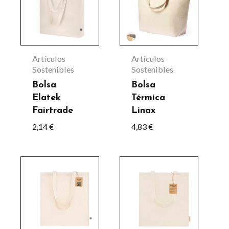
tiene
producto
múltiples
variantes.
Las
Artículos
Artículos
opciones
Sostenibles
Sostenibles
se
Bolsa
Bolsa
Elatek
Térmica
pueden
Fairtrade
Linax
elegir
2,14
€
4,83
€
en
la
Este
Este
página
producto
producto
de
tiene
tiene
producto
múltiples
múltiples
variantes.
variantes.