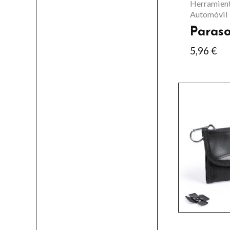
Herramient
en
Automóvil
la
Paraso
página
5,96
€
de
producto