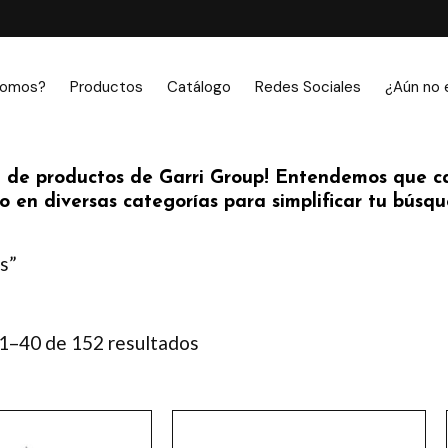
somos?
Productos
Catálogo
Redes Sociales
¿Aún no 
 de productos de Garri Group! Entendemos que ca
 en diversas categorías para simplificar tu búsque
s”
1–40 de 152 resultados
Ordenado
por
los
últimos