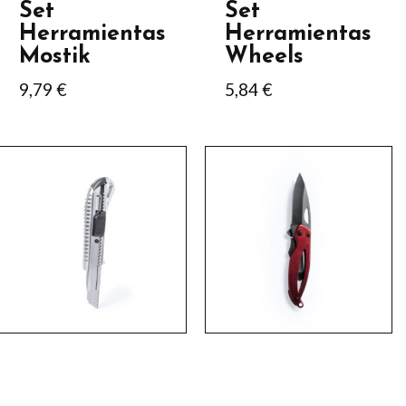
Set
Set
Herramientas
Herramientas
Mostik
Wheels
9,79
€
5,84
€
Este
Este
producto
producto
tiene
tiene
múltiples
múltiples
variantes.
variantes.
Las
Las
opciones
opciones
se
se
pueden
pueden