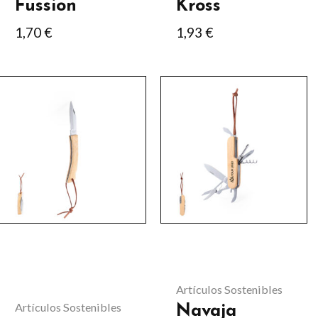
Fussion
Kross
página
página
de
de
1,70
€
1,93
€
producto
producto
Artículos Sostenibles
Artículos Sostenibles
Navaja