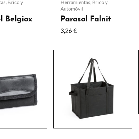
as, Brico y
Herramientas, Brico y
en
Automóvil
la
l Belgiox
Parasol Falnit
página
3,26
€
de
producto
Este
producto
tiene
múltiples
variantes.
Las
opciones
se
pueden