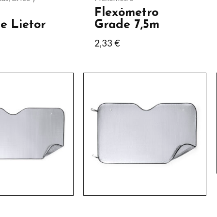
en
Flexómetro
la
e Lietor
Grade 7,5m
página
2,33
€
de
producto
Este
producto
tiene
múltiples
.
variantes.
Las
opciones
se
pueden
elegir