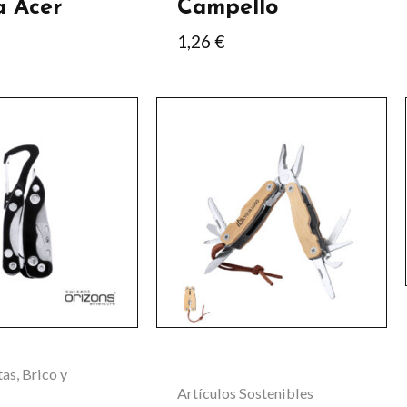
a Acer
Campello
1,26
€
.
as, Brico y
Artículos Sostenibles