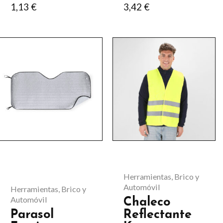
1,13
€
3,42
€
Este
Este
producto
producto
tiene
tiene
múltiples
múltiples
variantes.
variantes.
Las
Las
opciones
opciones
se
se
pueden
pueden
Herramientas, Brico y
elegir
elegir
Automóvil
Herramientas, Brico y
en
en
Automóvil
Chaleco
Parasol
Reflectante
la
la