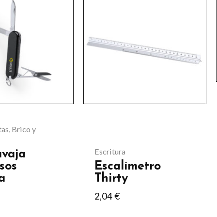
.
as, Brico y
Escritura
avaja
sos
Escalímetro
a
Thirty
2,04
€