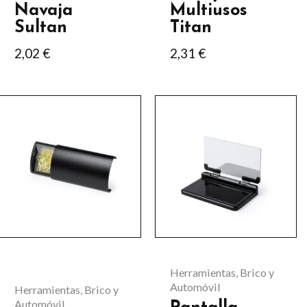
Navaja
Multiusos
Sultan
Titan
2,02
€
2,31
€
Este
Este
producto
producto
tiene
tiene
múltiples
múltiples
variantes.
variantes.
Las
Las
opciones
opciones
se
se
Herramientas, Brico y
pueden
pueden
Automóvil
Herramientas, Brico y
elegir
elegir
Automóvil