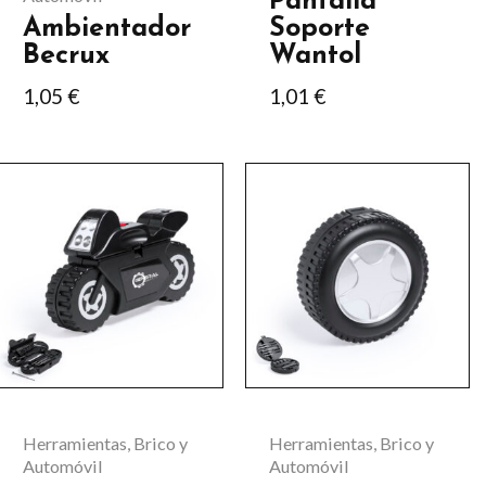
Pantalla
en
en
Ambientador
Soporte
la
la
Becrux
Wantol
página
página
1,05
€
1,01
€
de
de
producto
producto
Herramientas, Brico y
Herramientas, Brico y
Automóvil
Automóvil