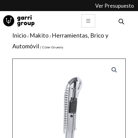
Ir
Ver Presupuesto
al
contenido
Inicio
Makito
Herramientas, Brico y
/
/
Automóvil
/ Cúter Gruesly