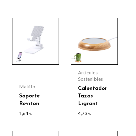
Este
producto
tiene
múltiples
variantes.
Las
Artículos
opciones
Sostenibles
Makito
se
Calentador
Soporte
Tazas
pueden
Reviton
Ligrant
elegir
1,64
€
4,73
€
en
la
Este
página