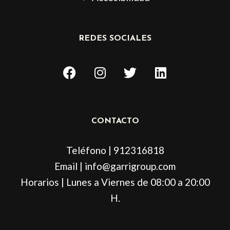
REDES SOCIALES
F
I
T
L
a
n
w
i
c
s
i
n
e
t
t
k
b
a
t
e
CONTACTO
o
g
e
d
o
r
r
i
Teléfono | 912316818
k
a
n
m
Email | info@garrigroup.com
Horarios | Lunes a Viernes de 08:00 a 20:00
H.