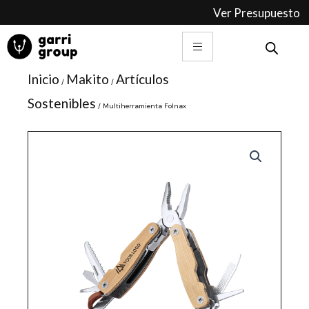
Ir
Ver Presupuesto
al
contenido
Inicio
Makito
Artículos
/
/
Sostenibles
/ Multiherramienta Folnax