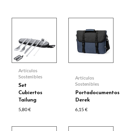
Este
producto
tiene
múltiples
variantes.
Las
Artículos
opciones
Sostenibles
Artículos
Sostenibles
se
Set
Cubiertos
Portadocumentos
pueden
Tailung
Derek
elegir
5,80
€
6,15
€
en
la
Este
Este
página