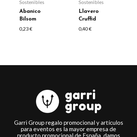
Sostenibles
Sostenibles
Abanico
Llavero
Bilsom
Cruffid
0,23
€
0,40
€
Garri Group regalo promocional y artículos
para eventos es la mayor empresa de
producto promocional de España, damos