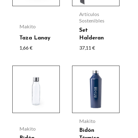
variantes.
Las
Artículos
opciones
Sostenibles
Makito
se
Set
Taza Lanay
Halderan
pueden
1,66
€
37,11
€
elegir
en
la
Este
página
producto
de
tiene
producto
múltiples
variantes.
Las
Makito
opciones
Makito
Bidón
se