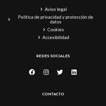
Aviso legal
Política de privacidad y protección de
datos
Cookies
Accesibilidad
REDES SOCIALES
F
I
T
L
a
n
w
i
c
s
i
n
e
t
t
k
b
a
t
e
CONTACTO
o
g
e
d
o
r
r
i