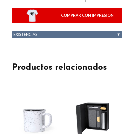
COMPRAR CON IMPRESION
EXISTENCIAS
▼
Productos relacionados
Este
producto
tiene
múltiples