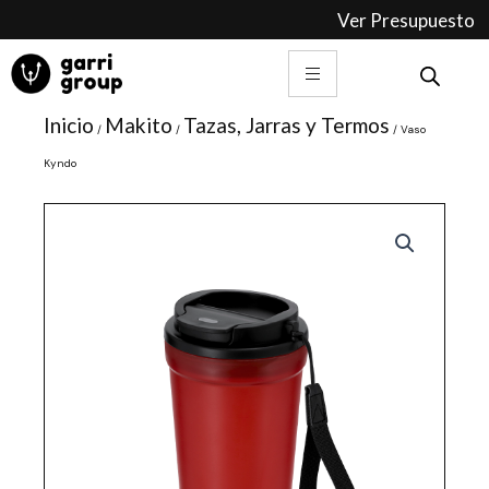
Ir
Ver Presupuesto
al
contenido
Inicio
Makito
Tazas, Jarras y Termos
/
/
/ Vaso
Kyndo