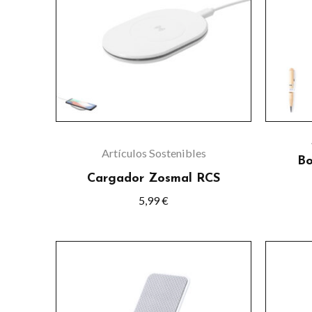
múltiples
variantes.
Las
opciones
se
pueden
elegir
en
Artículos Sostenibles
Bo
la
Cargador Zosmal RCS
página
5,99
€
de
producto
Este
producto
tiene