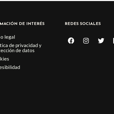
MACIÓN DE INTERÉS
REDES SOCIALES
F
I
T
o legal
a
n
w
tica de privacidad y
c
s
i
tección de datos
e
t
t
kies
b
a
t
esibilidad
o
g
e
o
r
r
k
a
m