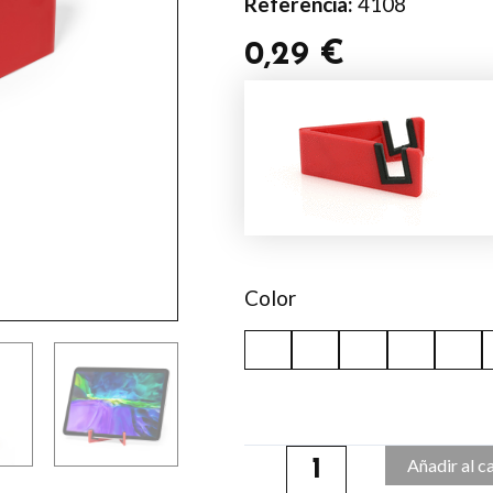
Referencia:
4108
0,29
€
Soporte
Laxo
cantidad
Color
Añadir al c