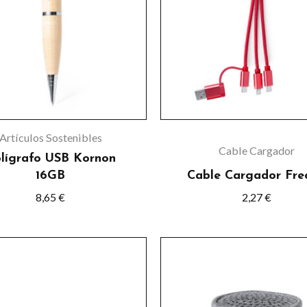
múltiple
variante
Las
opcione
se
pueden
elegir
Artículos Sostenibles
en
Cable Cargador
lígrafo USB Kornon
la
16GB
Cable Cargador Fre
página
8,65
€
2,27
€
de
product
Este
product
tiene