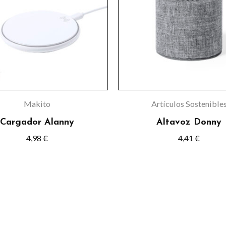
múltiple
variante
Las
opcione
se
pueden
elegir
Makito
Artículos Sostenible
en
Cargador Alanny
Altavoz Donny
la
4,98
€
4,41
€
página
de
product