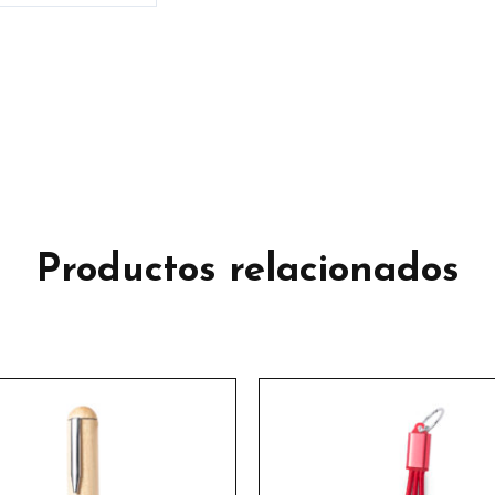
Productos relacionados
Este
product
tiene