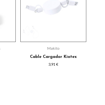
s
s.
s
s
Makito
Cable Cargador Kiotex
3,91
€
o