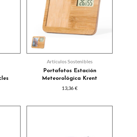
s
s.
s
Artículos Sostenibles
Portafotos Estación
cles
Meteorológica Krent
13,36
€
o
o