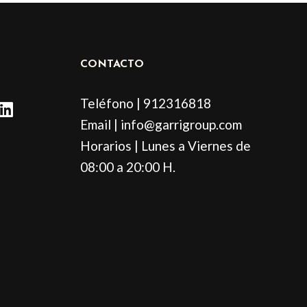
CONTACTO
L
Teléfono | 912316818
i
Email | info@garrigroup.com
n
Horarios | Lunes a Viernes de
k
e
08:00 a 20:00 H.
d
i
n