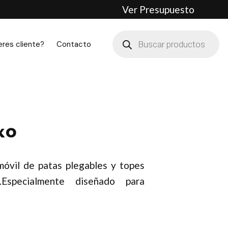
Ver Presupuesto
Búsqueda
de
eres cliente?
Contacto
productos
xo
móvil de patas plegables y topes
.Especialmente diseñado para