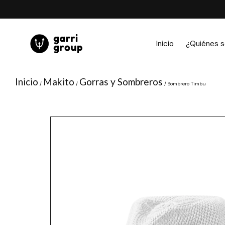
Ir
al
contenido
Inicio
¿Quiénes 
Inicio
Makito
Gorras y Sombreros
/
/
/ Sombrero Timbu