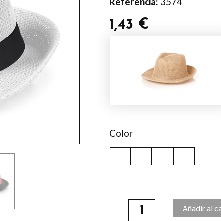
Referencia:
3574
1,43
€
Sombrero
Timbu
cantidad
Color
Añadir al c