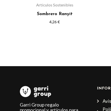
elegir
Artículos Sostenibles
en
Sombrero Ranyit
la
4,26
€
página
de
producto
INFOR
Avis
Garri Group regalo
Polí
promocional y artículos para