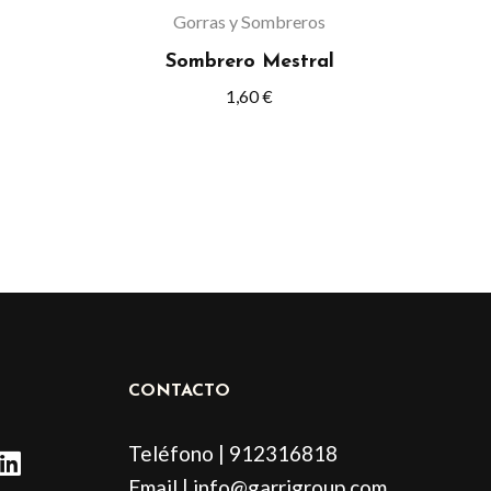
elegir
Gorras y Sombreros
en
Sombrero Mestral
la
1,60
€
página
de
o
producto
CONTACTO
L
Teléfono | 912316818
i
Email | info@garrigroup.com