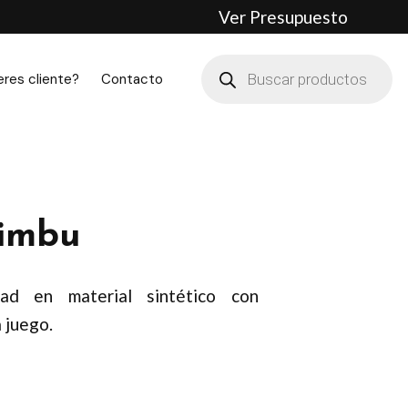
Ver Presupuesto
Búsqueda
de
eres cliente?
Contacto
productos
imbu
ad en material sintético con
a juego.