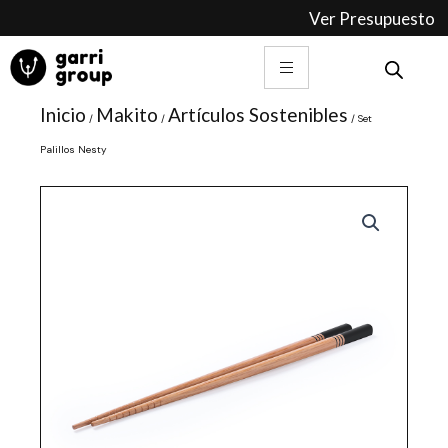
Ir
Ver Presupuesto
al
contenido
Inicio
Makito
Artículos Sostenibles
/
/
/ Set
Palillos Nesty