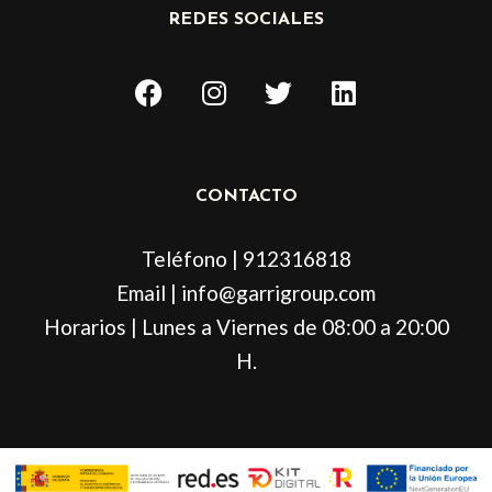
REDES SOCIALES
F
I
T
L
a
n
w
i
c
s
i
n
e
t
t
k
b
a
t
e
CONTACTO
o
g
e
d
o
r
r
i
Teléfono | 912316818
k
a
n
m
Email | info@garrigroup.com
Horarios | Lunes a Viernes de 08:00 a 20:00
H.