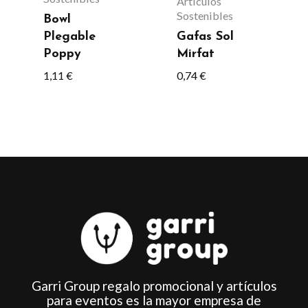
Artículos
Sostenibles
se
Bowl
Plegable
Gafas Sol
pueden
Poppy
Mirfat
elegir
1,11
€
0,74
€
en
la
página
de
producto
Garri Group regalo promocional y artículos
para eventos es la mayor empresa de