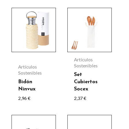
Artículos
Sostenibles
Artículos
Sostenibles
Set
Bidón
Cubiertos
Ninvux
Socex
2,96
€
2,37
€
Este
producto