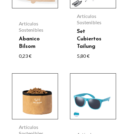
Artículos
Sostenibles
Artículos
Sostenibles
Set
Abanico
Cubiertos
Bilsom
Tailung
0,23
€
5,80
€
Este
producto
tiene
múltiples
variantes.
Las
Artículos
opciones
Sostenibles