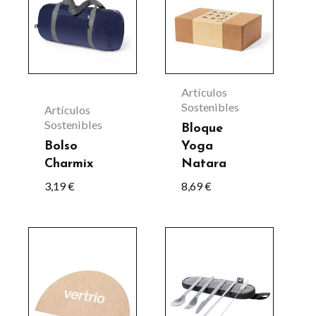
tiene
múltiples
variantes.
Las
Artículos
opciones
Sostenibles
Artículos
Sostenibles
se
Bloque
Bolso
Yoga
pueden
Charmix
Natara
elegir
3,19
€
8,69
€
en
la
página
de
producto