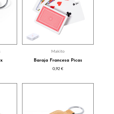
s
s.
s
s
Makito
x
Baraja Francesa Picas
0,92
€
o