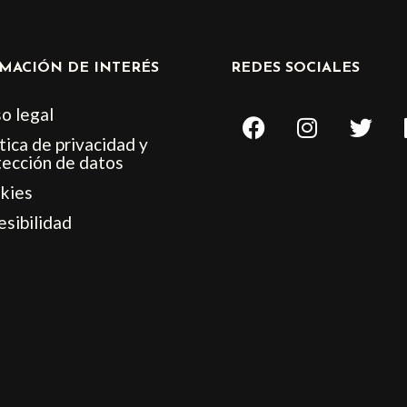
MACIÓN DE INTERÉS
REDES SOCIALES
F
I
T
o legal
a
n
w
tica de privacidad y
c
s
i
tección de datos
e
t
t
kies
b
a
t
esibilidad
o
g
e
o
r
r
k
a
m