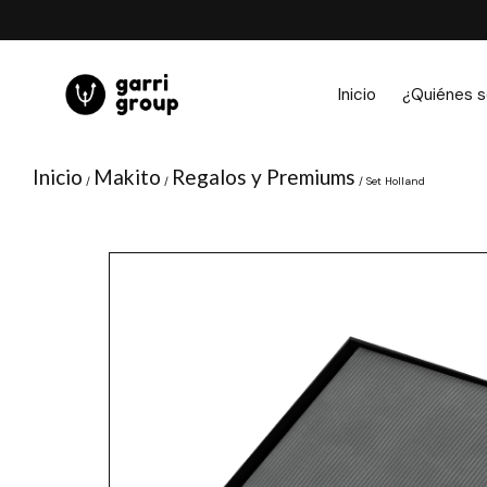
Ir
al
contenido
Inicio
¿Quiénes 
Inicio
Makito
Regalos y Premiums
/
/
/ Set Holland