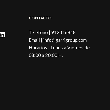
CONTACTO
L
Teléfono | 912316818
i
Email | info@garrigroup.com
n
Horarios | Lunes a Viernes de
k
e
08:00 a 20:00 H.
d
i
n