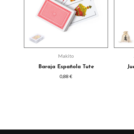
Makito
Baraja Española Tute
Ju
0,88
€