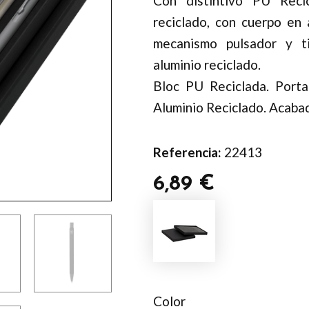
Con distintivo PU Recic
reciclado, con cuerpo en
mecanismo pulsador y ti
aluminio reciclado.
Bloc PU Reciclada. Porta
Aluminio Reciclado. Acaba
Referencia:
22413
6,89
€
Set
Holland
cantidad
Color