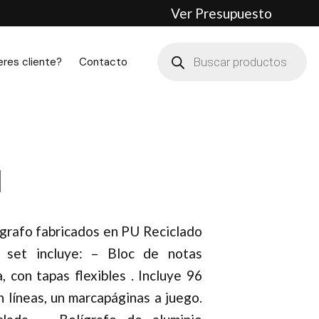
Ver Presupuesto
Búsqueda
de
eres cliente?
Contacto
productos
d
ígrafo fabricados en PU Reciclado
l set incluye: – Bloc de notas
 con tapas flexibles . Incluye 96
 líneas, un marcapáginas a juego.