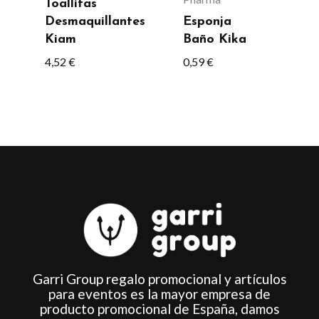
Toallitas
pueden
Desmaquillantes
Esponja
elegir
Kiam
Baño Kika
en
4,52
€
0,59
€
la
página
de
producto
Garri Group regalo promocional y artículos
para eventos es la mayor empresa de
producto promocional de España, damos