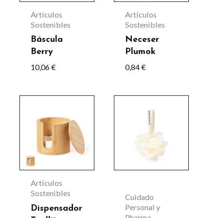
Las
Artículos
Artículos
opciones
Sostenibles
Sostenibles
se
Báscula
Neceser
Berry
Plumok
pueden
10,06
€
0,84
€
elegir
en
la
Este
página
producto
de
tiene
producto
múltiples
variantes.
Las
Artículos
opciones
Sostenibles
Cuidado
se
Personal y
Dispensador
Pharma