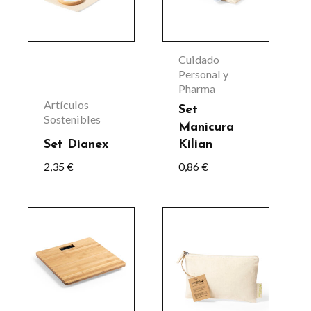
producto
Cuidado
Personal y
Pharma
Artículos
Set
Sostenibles
Manicura
Set Dianex
Kilian
2,35
€
0,86
€
Este
producto
tiene
múltiples
variantes.