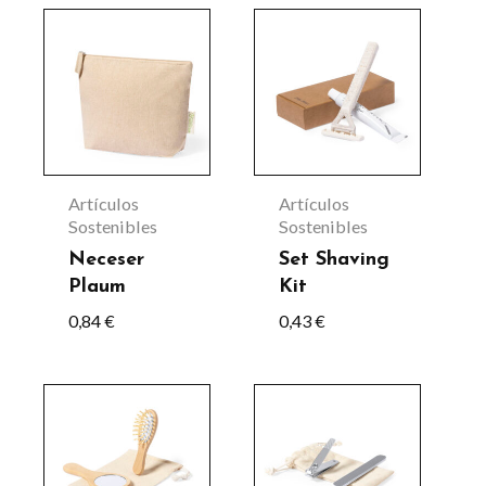
Este
producto
tiene
múltiples
variantes.
Las
Artículos
Artículos
opciones
Sostenibles
Sostenibles
se
Neceser
Set Shaving
Plaum
Kit
pueden
0,84
€
0,43
€
elegir
en
la
página
de