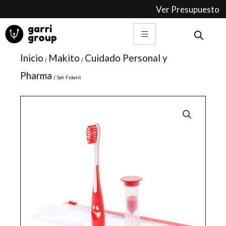
Ir
Ver Presupuesto
al
contenido
Inicio
Makito
Cuidado Personal y
/
/
Pharma
/ Set Fident