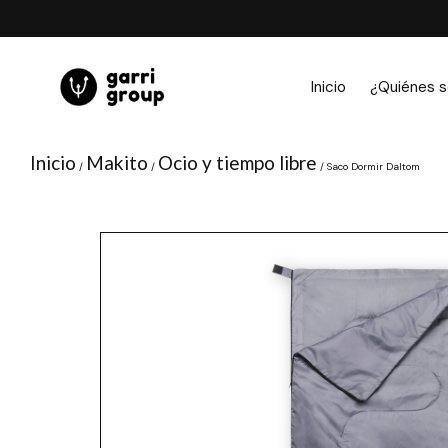
Ir
al
contenido
Inicio
¿Quiénes 
Inicio
Makito
Ocio y tiempo libre
/
/
/ Saco Dormir Daltom