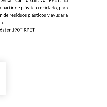
terior con distintivo RPET. El
partir de plástico reciclado, para
ón de residuos plásticos y ayudar a
a.
iéster 190T RPET.