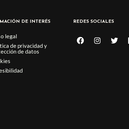
MACIÓN DE INTERÉS
REDES SOCIALES
F
I
T
o legal
a
n
w
tica de privacidad y
c
s
i
tección de datos
e
t
t
kies
b
a
t
esibilidad
o
g
e
o
r
r
k
a
m