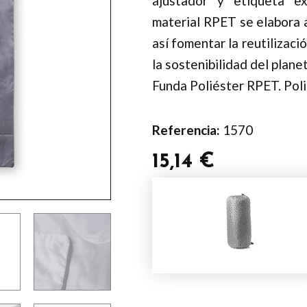
ajustador y etiqueta ex
material RPET se elabora a 
así fomentar la reutilizaci
la sostenibilidad del planet
Funda Poliéster RPET. Pol
Referencia:
1570
15,14
€
Saco
Dormir
Daltom
cantidad