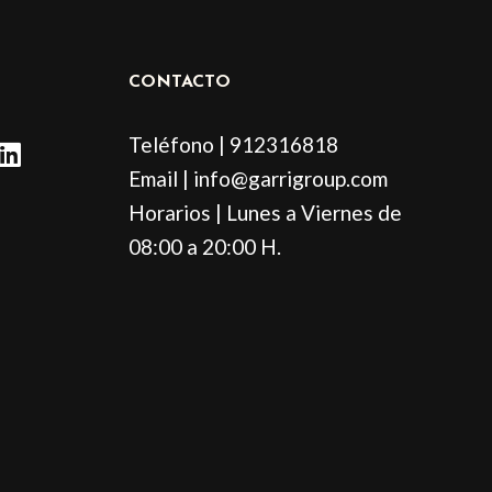
CONTACTO
L
Teléfono | 912316818
i
Email | info@garrigroup.com
n
Horarios | Lunes a Viernes de
k
e
08:00 a 20:00 H.
d
i
n