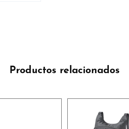
Productos relacionados
Este
product
tiene