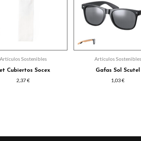
variante
Las
opcione
se
pueden
elegir
Artículos Sostenibles
Artículos Sostenible
en
et Cubiertos Socex
Gafas Sol Scutel
la
2,37
€
1,03
€
página
de
product