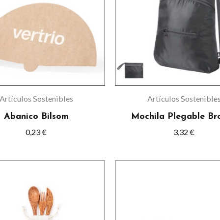
múltiple
variante
Las
opcione
se
pueden
elegir
Artículos Sostenibles
Artículos Sostenible
en
Abanico Bilsom
Mochila Plegable Br
la
0,23
€
3,32
€
página
de
Este
product
product
tiene
múltiple