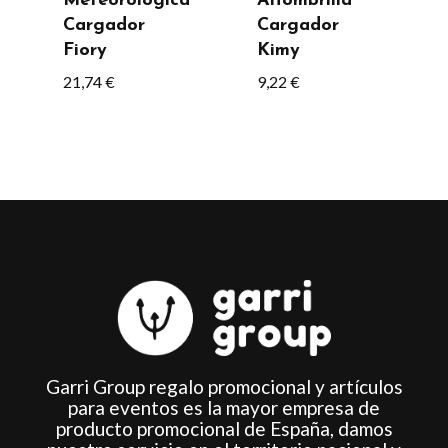
Meteorológica
Alfombrilla
pueden
Cargador
Cargador
elegir
Fiory
Kimy
en
21,74
€
9,22
€
la
página
de
producto
Garri Group regalo promocional y artículos
para eventos es la mayor empresa de
producto promocional de España, damos