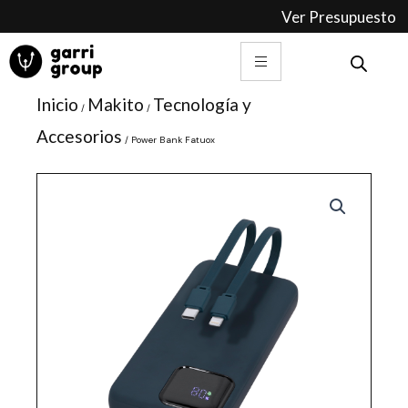
Ir
Ver Presupuesto
al
contenido
Inicio
Makito
Tecnología y
/
/
Accesorios
/ Power Bank Fatuox