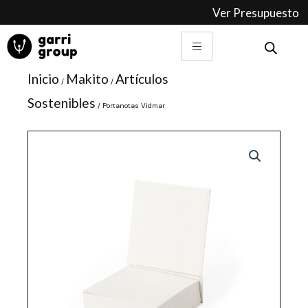
Ir
Ver Presupuesto
al
contenido
Inicio
Makito
Artículos
/
/
Sostenibles
/ Portanotas Vidmar