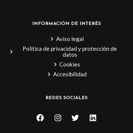
INFORMACIÓN DE INTERÉS
Aviso legal
Política de privacidad y protección de
datos
Cookies
Accesibilidad
REDES SOCIALES
F
I
T
L
a
n
w
i
c
s
i
n