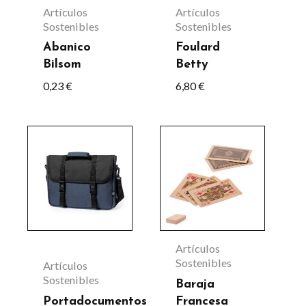
Las
Artículos
Artículos
opciones
Sostenibles
Sostenibles
se
Abanico
Foulard
Bilsom
Betty
pueden
0,23
€
6,80
€
elegir
en
la
Este
página
producto
de
tiene
producto
múltiples
variantes.
Las
Artículos
opciones
Sostenibles
Artículos
Sostenibles
se
Baraja
Portadocumentos
Francesa
pueden