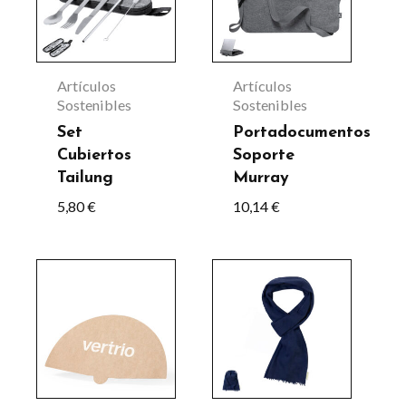
múltiples
variantes.
Las
Artículos
Artículos
opciones
Sostenibles
Sostenibles
se
Set
Portadocumentos
Cubiertos
Soporte
pueden
Tailung
Murray
elegir
5,80
€
10,14
€
en
la
Este
página
producto
de
tiene
producto
múltiples
variantes.