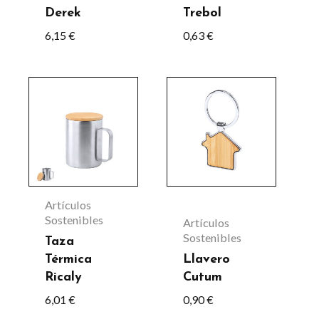
Derek
Trebol
elegir
6,15
€
0,63
€
en
la
página
de
producto
Artículos
Sostenibles
Artículos
Sostenibles
Taza
Térmica
Llavero
Ricaly
Cutum
6,01
€
0,90
€