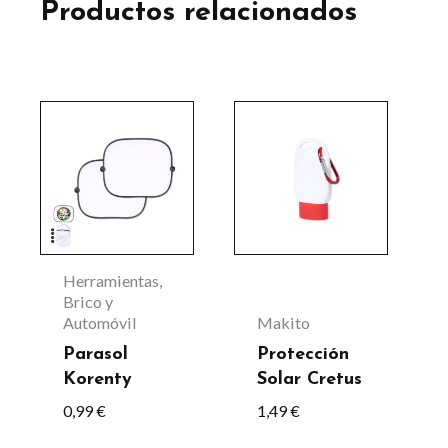
Productos relacionados
Este
Este
producto
producto
tiene
tiene
múltiples
múltiples
variantes.
variantes.
Las
Las
Herramientas,
opciones
opciones
Brico y
Automóvil
Makito
se
se
Parasol
Protección
pueden
pueden
Korenty
Solar Cretus
elegir
elegir
0,99
€
1,49
€
en
en