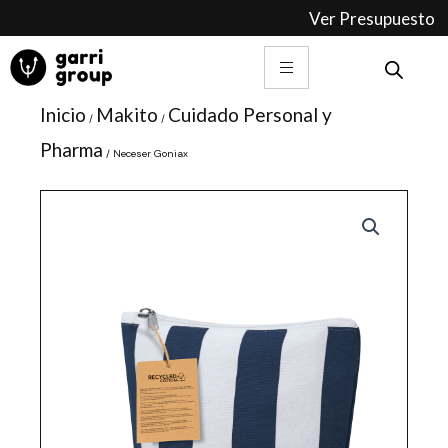
Ir
Ver Presupuesto
al
contenido
Inicio
Makito
Cuidado Personal y
/
/
Pharma
/ Neceser Goniax