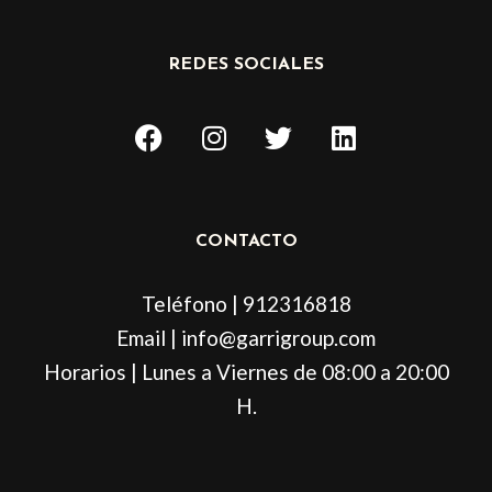
REDES SOCIALES
F
I
T
L
a
n
w
i
c
s
i
n
e
t
t
k
b
a
t
e
CONTACTO
o
g
e
d
o
r
r
i
Teléfono | 912316818
k
a
n
m
Email | info@garrigroup.com
Horarios | Lunes a Viernes de 08:00 a 20:00
H.