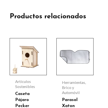
Productos relacionados
Este
producto
tiene
múltiples
variantes.
Las
Artículos
Herramientas,
opciones
Sostenibles
Brico y
Automóvil
se
Caseta
Pájaro
Parasol
pueden
Pecker
Xaton