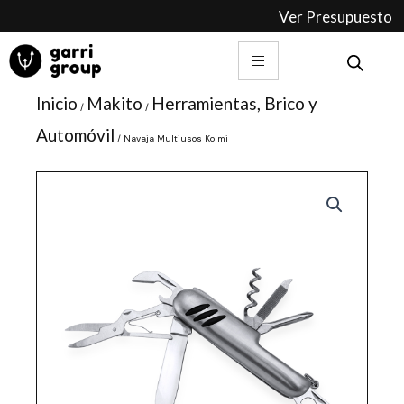
Ir
Ver Presupuesto
al
contenido
Inicio
Makito
Herramientas, Brico y
/
/
Automóvil
/ Navaja Multiusos Kolmi