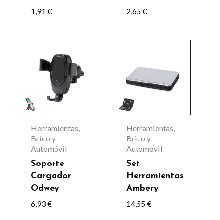
elegir
1,91
€
2,65
€
en
la
Este
página
producto
de
tiene
producto
múltiples
variantes.
Las
Herramientas,
Herramientas,
opciones
Brico y
Brico y
Automóvil
Automóvil
se
Soporte
Set
pueden
Cargador
Herramientas
elegir
Odwey
Ambery
en
6,93
€
14,55
€
la