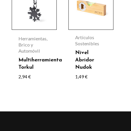
tiene
producto
múltiples
variantes.
Las
Artículos
Herramientas,
opciones
Sostenibles
Brico y
Automóvil
se
Nivel
Multiherramienta
Abridor
pueden
Torkul
Nudok
elegir
2,94
€
1,49
€
en
la
página
de
producto