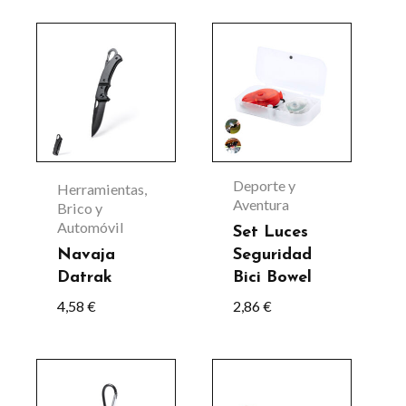
página
Este
de
producto
producto
tiene
múltiples
variantes.
Las
Deporte y
Herramientas,
opciones
Aventura
Brico y
Automóvil
se
Set Luces
Navaja
Seguridad
pueden
Datrak
Bici Bowel
elegir
4,58
€
2,86
€
en
la
Este
página
producto
de