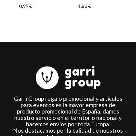
elegir
0,99
€
1,83
€
en
la
página
de
producto
Garri Group regalo promocional y artículos
para eventos es la mayor empresa de
producto promocional de España, damos
nuestro servicio en el territorio nacional y
hacemos envíos por toda Europa.
Nos destacamos por la calidad de nuestros