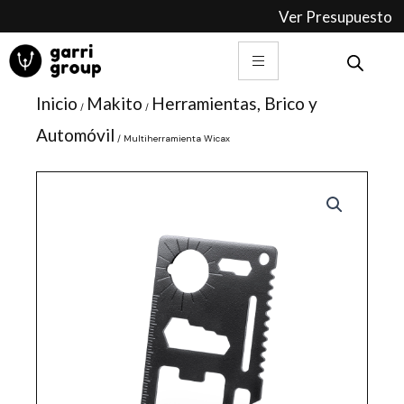
Ir
Ver Presupuesto
al
contenido
Inicio
Makito
Herramientas, Brico y
/
/
Automóvil
/ Multiherramienta Wicax