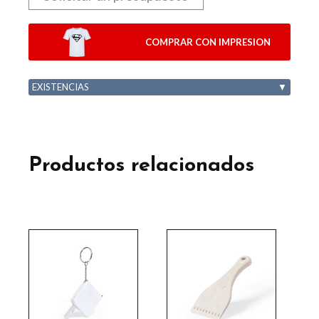
COMPRAR CON IMPRESION
EXISTENCIAS
▼
Productos relacionados
Este
Este
producto
producto
tiene
tiene
múltiples
múltiples