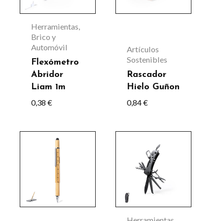
variantes.
variantes.
Las
Las
Herramientas,
opciones
opciones
Brico y
Automóvil
Artículos
se
se
Sostenibles
Flexómetro
pueden
pueden
Abridor
Rascador
elegir
elegir
Liam 1m
Hielo Guñon
en
en
0,38
€
0,84
€
la
la
página
página
Este
de
de
producto
producto
producto
tiene
múltiples
variantes.
Las
Herramientas,