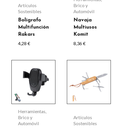
opciones
Artículos
Brico y
Sostenibles
Automóvil
se
Bolígrafo
Navaja
pueden
Multifunción
Multiusos
elegir
Rakars
Komit
en
4,28
€
8,36
€
la
página
Este
de
producto
producto
tiene
múltiples
variantes.
Las
Herramientas,
opciones
Brico y
Artículos
Automóvil
Sostenibles
se