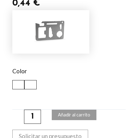
0,44
€
Multiherramienta
Wicax
cantidad
Color
Añadir al carrito
Solicitar un presupuesto