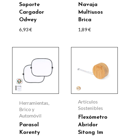
Soporte
Navaja
pueden
Cargador
Multiusos
elegir
Odwey
Brica
en
6,93
€
1,89
€
la
página
Este
de
producto
producto
tiene
múltiples
variantes.
Las
Artículos
Herramientas,
opciones
Sostenibles
Brico y
Automóvil
se
Flexómetro
Parasol
Abridor
pueden
Korenty
Sitong 1m