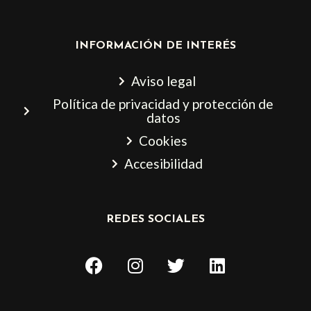
INFORMACIÓN DE INTERÉS
Aviso legal
Política de privacidad y protección de
datos
Cookies
Accesibilidad
REDES SOCIALES
F
I
T
L
a
n
w
i
c
s
i
n
e
t
t
k