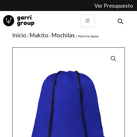
Ir
Ver Presupuesto
al
contenido
Inicio
Makito
Mochilas
/
/
/ Mochila Spook