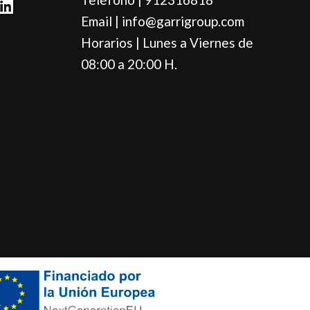
i
Email | info@garrigroup.com
n
Horarios | Lunes a Viernes de
k
e
08:00 a 20:00 H.
d
i
n