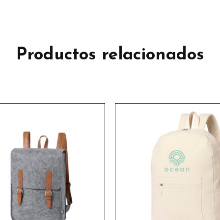
Productos relacionados
Este
Este
producto
product
tiene
tiene
múltiples
múltiple
variantes.
variante
Las
Las
opciones
opcione
se
se