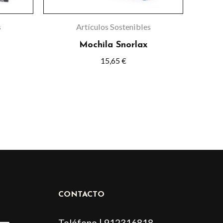
pueden
elegir
s
Artículos Sostenibles
en
Mochila Snorlax
la
15,65
€
página
de
o
producto
CONTACTO
L
Teléfono | 912316818