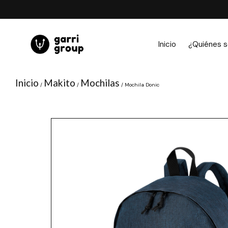
Ir
al
contenido
Inicio
¿Quiénes 
Inicio
Makito
Mochilas
/
/
/ Mochila Donic