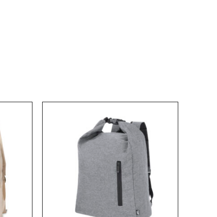
Este
o
producto
tiene
s
múltiples
s.
variantes.
Las
s
opciones
se