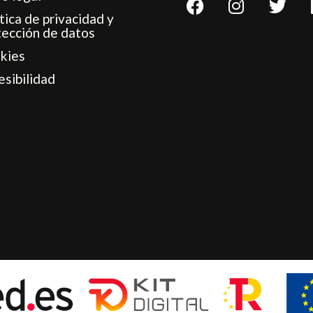
a
n
w
tica de privacidad y
c
s
i
tección de datos
e
t
t
kies
b
a
t
esibilidad
o
g
e
o
r
r
k
a
m