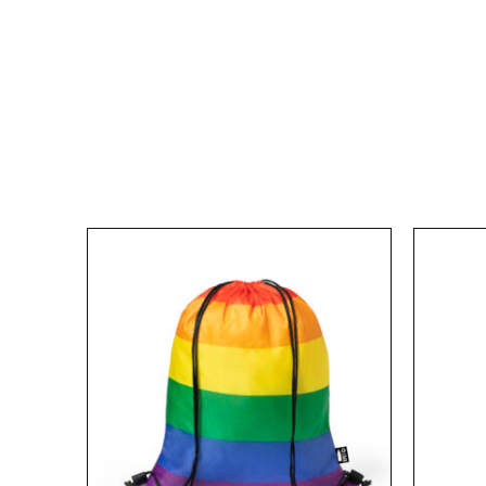
Este
producto
tiene
múltiples
variantes.
Las
opciones
se