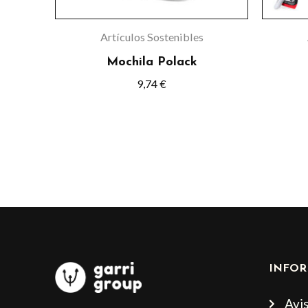
pueden
elegir
Artículos Sostenibles
en
Mochila Polack
la
9,74
€
página
de
producto
INFOR
Avis