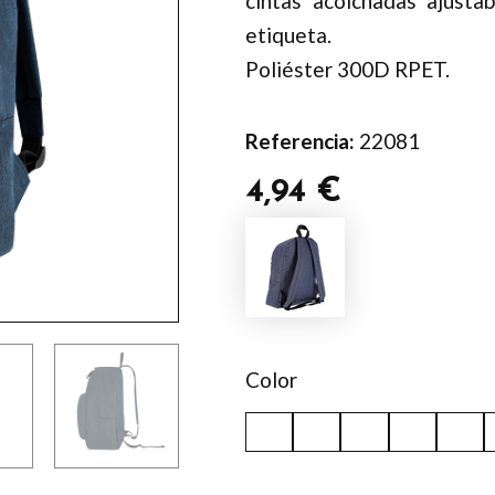
cintas acolchadas ajusta
etiqueta.
Poliéster 300D RPET.
Referencia:
22081
4,94
€
Mochila
Donic
cantidad
Color