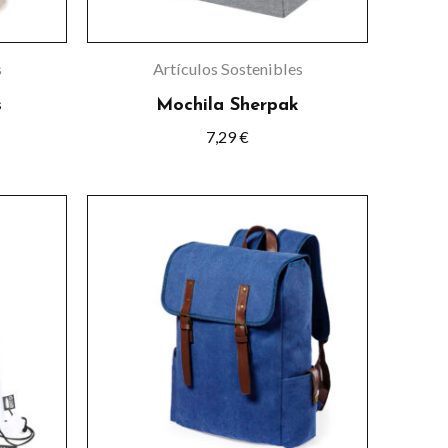
pueden
elegir
s
Artículos Sostenibles
en
s
Mochila Sherpak
la
7,29
€
página
de
Este
o
producto
o
producto
tiene
s
múltiples
s.
variantes.
Las
s
opciones
se