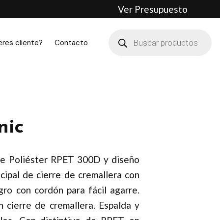
Ver Presupuesto
Búsqueda
de
eres cliente?
Contacto
productos
nic
ve Poliéster RPET 300D y diseño
ncipal de cierre de cremallera con
gro con cordón para fácil agarre.
on cierre de cremallera. Espalda y