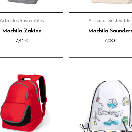
pueden
pueden
elegir
elegir
Artículos Sostenibles
Artículos Sostenible
en
en
Mochila Zakian
Mochila Saunder
la
la
7,41
€
7,08
€
página
página
de
de
Este
Este
producto
product
producto
product
tiene
tiene
múltiples
múltiple
variantes.
variante
Las
Las
opciones
opcione
se
se