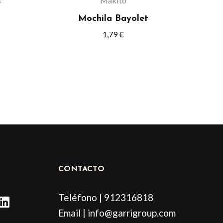
s
Makito
en
Mochila Bayolet
la
1,79
€
página
de
o
producto
CONTACTO
L
Teléfono | 912316818
i
Email | info@garrigroup.com
n