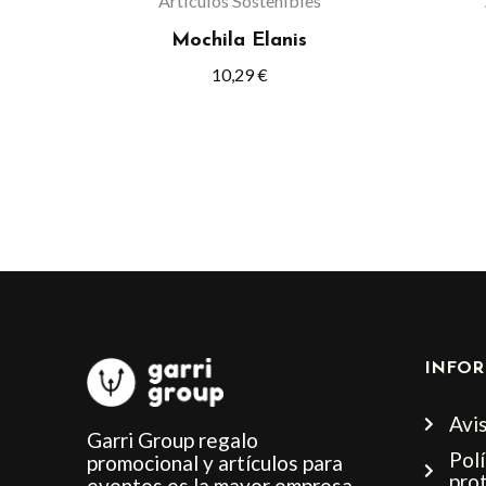
Artículos Sostenibles
en
Mochila Elanis
la
10,29
€
página
de
producto
INFOR
Avis
Garri Group regalo
Polí
promocional y artículos para
pro
eventos es la mayor empresa