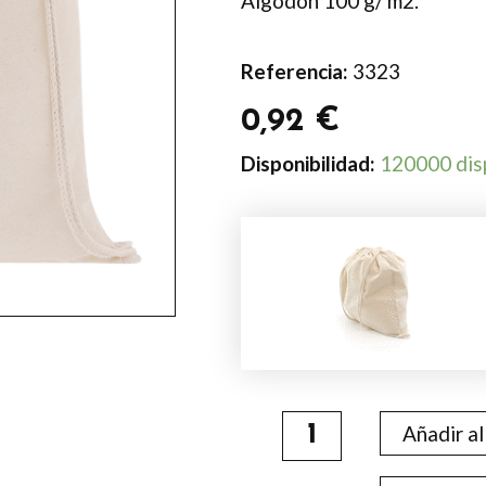
Algodón 100 g/ m2.
Referencia:
3323
0,92
€
Mochila
Disponibilidad:
120000 dis
Curtis
cantidad
Añadir al