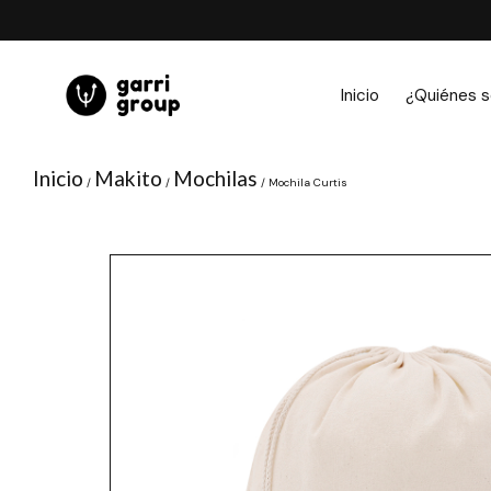
Ir
al
contenido
Inicio
¿Quiénes 
Inicio
Makito
Mochilas
/
/
/ Mochila Curtis