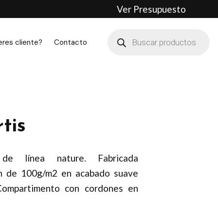
Ver Presupuesto
Búsqueda
de
eres cliente?
Contacto
productos
tis
de línea nature. Fabricada
ón de 100g/m2 en acabado suave
 Compartimento con cordones en