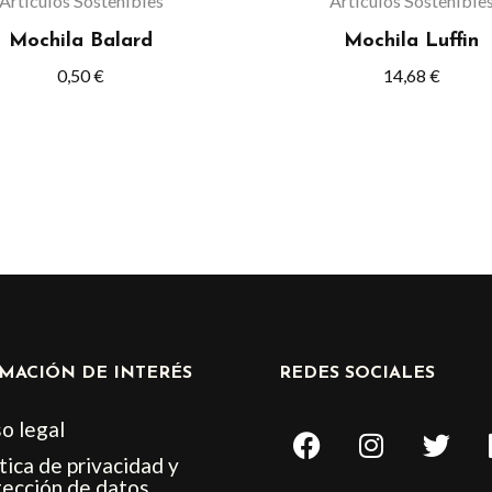
Artículos Sostenibles
Artículos Sostenible
en
en
Mochila Balard
Mochila Luffin
la
la
0,50
€
14,68
€
página
página
de
de
producto
product
MACIÓN DE INTERÉS
REDES SOCIALES
F
I
T
o legal
a
n
w
tica de privacidad y
c
s
i
tección de datos