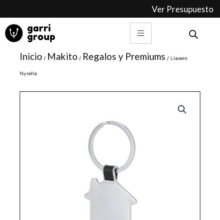
Ir
Ver Presupuesto
al
contenido
Inicio
Makito
Regalos y Premiums
/
/
/ Llavero
Nyrella