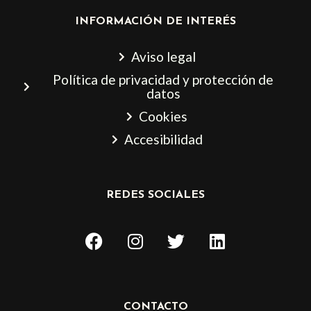
INFORMACIÓN DE INTERÉS
Aviso legal
Política de privacidad y protección de
datos
Cookies
Accesibilidad
REDES SOCIALES
F
I
T
L
a
n
w
i
c
s
i
n
e
t
t
k
b
a
t
e
CONTACTO