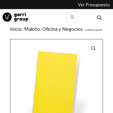
Ir
Ver Presupuesto
al
contenido
Inicio
Makito
Oficina y Negocios
/
/
/ Libreta Dienel