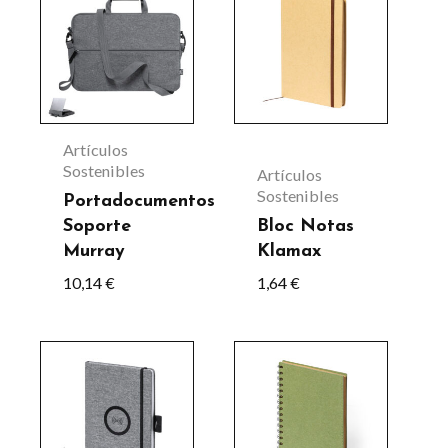
producto
tiene
múltiples
variantes.
Las
Artículos
opciones
Sostenibles
Artículos
Sostenibles
se
Portadocumentos
Soporte
Bloc Notas
pueden
Murray
Klamax
elegir
10,14
€
1,64
€
en
la
Este
Este
página
producto
producto
de
tiene
tiene
producto