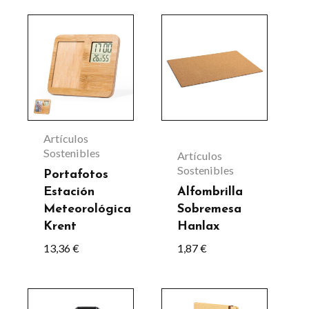
Artículos
Sostenibles
Artículos
Sostenibles
Portafotos
Estación
Alfombrilla
Meteorológica
Sobremesa
Krent
Hanlax
13,36
€
1,87
€
Este