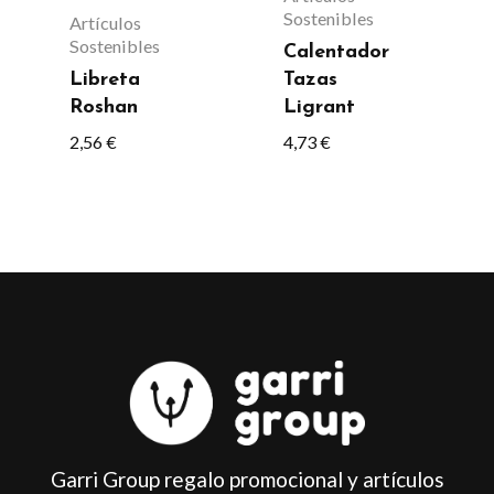
opciones
Sostenibles
Artículos
Sostenibles
se
Calentador
Libreta
Tazas
pueden
Roshan
Ligrant
elegir
2,56
€
4,73
€
en
la
página
de
producto
Garri Group regalo promocional y artículos