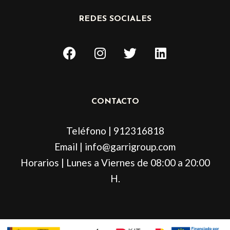
REDES SOCIALES
F
I
T
L
a
n
w
i
c
s
i
n
e
t
t
k
b
a
t
e
CONTACTO
o
g
e
d
o
r
r
i
Teléfono | 912316818
k
a
n
m
Email | info@garrigroup.com
Horarios | Lunes a Viernes de 08:00 a 20:00
H.