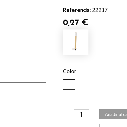
Referencia:
22217
0,27
€
Lápiz
Eterno
Brondex
cantidad
Color
Añadir al c