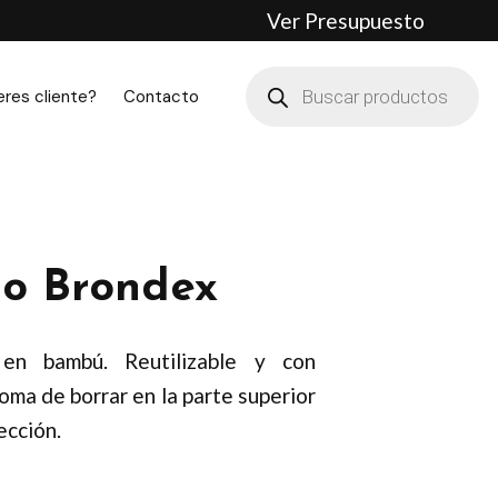
Ver Presupuesto
Búsqueda
de
eres cliente?
Contacto
productos
no Brondex
 en bambú. Reutilizable y con
 goma de borrar en la parte superior
ección.