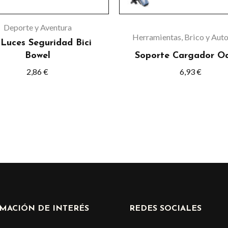
pueden
elegir
Deporte y Aventura
en
Herramientas, Brico y Aut
 Luces Seguridad Bici
la
Bowel
Soporte Cargador O
página
2,86
€
6,93
€
de
product
MACIÓN DE INTERÉS
REDES SOCIALES