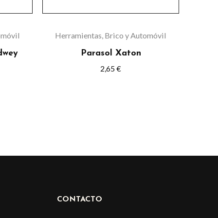
pueden
elegir
en
omóvil
Herramientas, Brico y Automóvil
la
dwey
Parasol Xaton
página
2,65
€
de
o
producto
CONTACTO