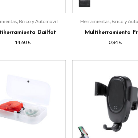
pueden
pueden
elegir
elegir
mientas, Brico y Automóvil
Herramientas, Brico y Aut
en
en
tiherramienta Dailfot
Multiherramienta Fr
la
la
14,60
€
0,84
€
página
página
de
de
Este
producto
product
product
tiene
múltiple
variante
Las
opcione
se