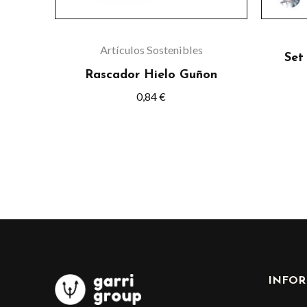
pueden
elegir
en
Artículos Sostenibles
Set
la
Rascador Hielo Guñon
página
0,84
€
de
producto
INFOR