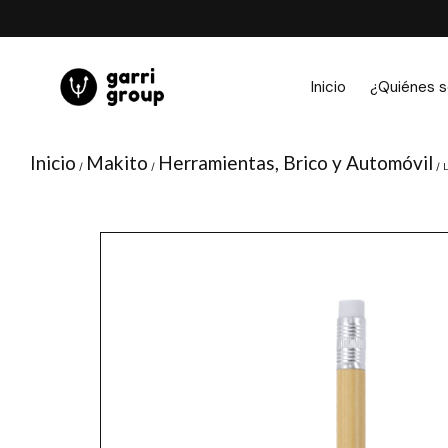
Ir
al
contenido
Inicio
¿Quiénes 
Inicio
Makito
Herramientas, Brico y Automóvil
/
/
/ 