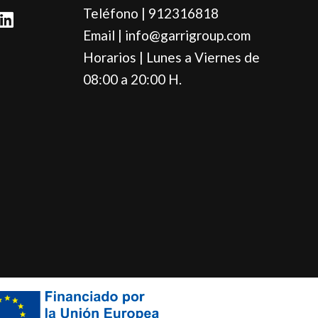
L
Teléfono | 912316818
i
Email | info@garrigroup.com
n
Horarios | Lunes a Viernes de
k
e
08:00 a 20:00 H.
d
i
n