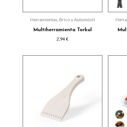
pueden
elegir
Herramientas, Brico y Automóvil
Herra
en
Multiherramienta Torkul
Mul
la
2,94
€
página
de
Este
producto
producto
tiene
múltiples
variantes.
Las
opciones
se