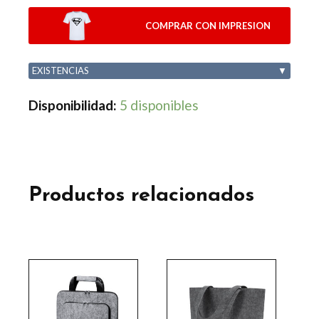
COMPRAR CON IMPRESION
EXISTENCIAS
▼
Disponibilidad:
5 disponibles
Productos relacionados
Este
Este
producto
producto
tiene
tiene