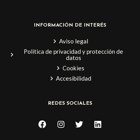
INFORMACIÓN DE INTERÉS
Aviso legal
Política de privacidad y protección de
datos
Cookies
Accesibilidad
REDES SOCIALES
F
I
T
L
a
n
w
i
c
s
i
n