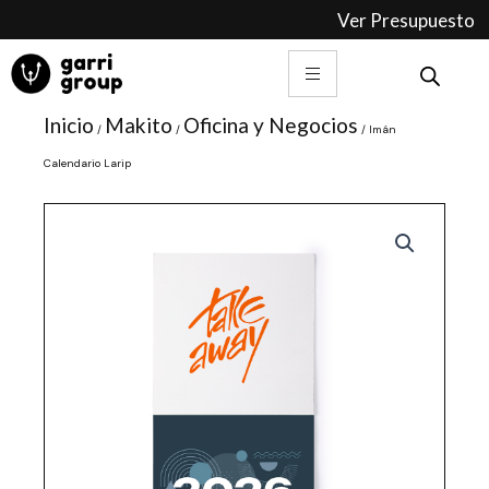
Ir
Ver Presupuesto
al
contenido
Inicio
Makito
Oficina y Negocios
/
/
/ Imán
Calendario Larip