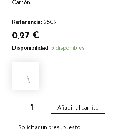
Cartón.
Referencia:
2509
0,27
€
Imán
Disponibilidad:
5 disponibles
Calendario
Larip
cantidad
Añadir al carrito
Solicitar un presupuesto