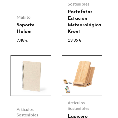
opciones
Sostenibles
se
Portafotos
Makito
Estación
pueden
Soporte
Meteorológica
elegir
Halom
Krent
en
7,48
€
13,36
€
la
página
Este
de
producto
producto
tiene
múltiples
variantes.
Las
Artículos
opciones
Sostenibles
Artículos
Sostenibles
se
Lapicero