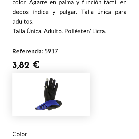
color. Agarre en palma y función táctil en
dedos índice y pulgar. Talla única para
adultos.
Talla Única. Adulto. Poliéster/ Licra.
Referencia:
5917
3,82
€
Guante
Deportivo
Táctil
Vanzox
cantidad
Color