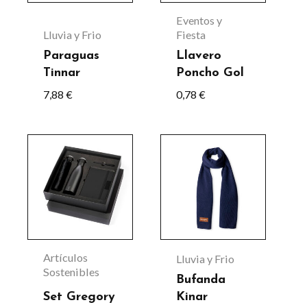
Las
Eventos y
opciones
Lluvia y Frio
Fiesta
se
Paraguas
Llavero
Tinnar
Poncho Gol
pueden
7,88
€
0,78
€
elegir
en
la
Este
Este
página
producto
producto
de
tiene
tiene
producto
múltiples
múltiples
variantes.
variantes.
Las
Las
Artículos
Lluvia y Frio
opciones
opciones
Sostenibles
Bufanda
se
se
Set Gregory
Kinar