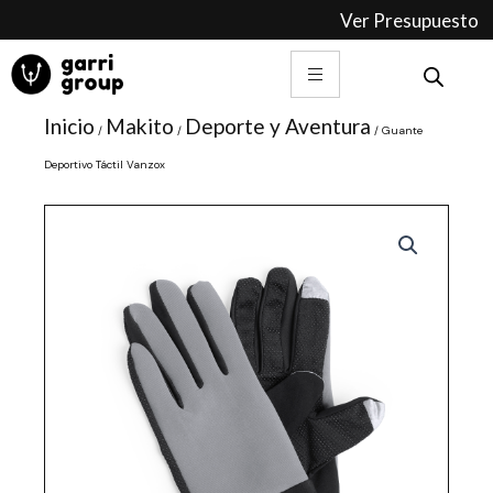
Ir
Ver Presupuesto
al
contenido
Inicio
Makito
Deporte y Aventura
/
/
/ Guante
Deportivo Táctil Vanzox