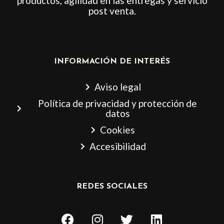
productos, agilidad en las entregas y servicio
post venta.
INFORMACIÓN DE INTERÉS
Aviso legal
Política de privacidad y protección de
datos
Cookies
Accesibilidad
REDES SOCIALES
F
I
T
L