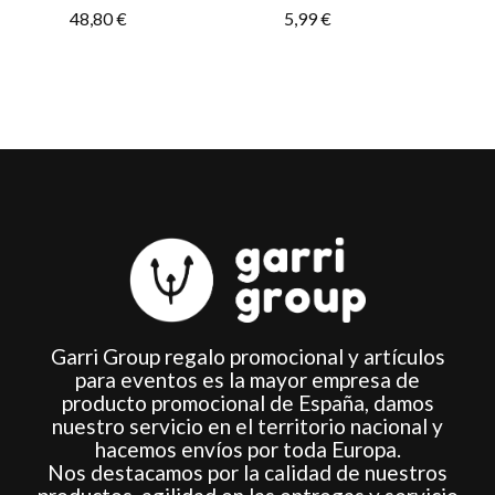
pueden
pueden
48,80
€
5,99
€
elegir
elegir
en
en
la
la
página
página
de
de
producto
producto
Garri Group regalo promocional y artículos
para eventos es la mayor empresa de
producto promocional de España, damos
nuestro servicio en el territorio nacional y
hacemos envíos por toda Europa.
Nos destacamos por la calidad de nuestros