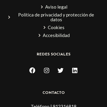
Aviso legal
Política de privacidad y protección de
datos
Cookies
Accesibilidad
REDES SOCIALES
F
I
T
L
a
n
w
i
c
s
i
n
e
t
t
k
b
a
t
e
CONTACTO
o
g
e
d
o
r
r
i
Teléfono | 912316818