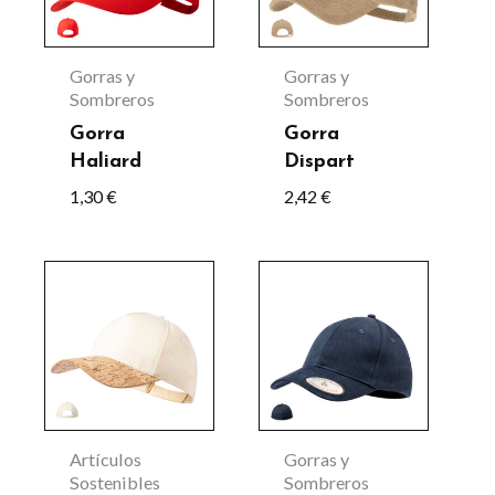
variantes.
variantes.
Las
Las
Gorras y
Gorras y
opciones
opciones
Sombreros
Sombreros
se
se
Gorra
Gorra
Haliard
Dispart
pueden
pueden
1,30
€
2,42
€
elegir
elegir
en
en
la
la
Este
página
página
producto
de
de
tiene
producto
producto
múltiples
variantes.
Las
Artículos
Gorras y
opciones
Sostenibles
Sombreros