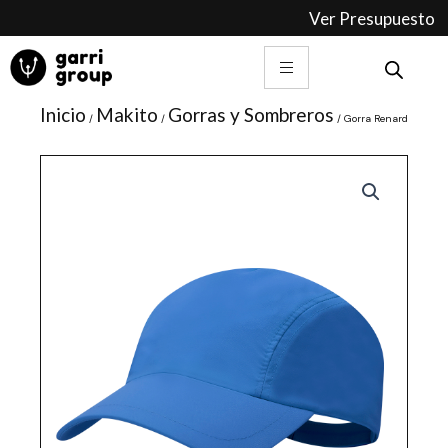
Ir
Ver Presupuesto
al
contenido
Inicio
Makito
Gorras y Sombreros
/
/
/ Gorra Renard