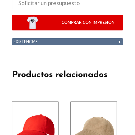
Solicitar un presupuesto
COMPRAR CON IMPRESION
EXISTENCIAS
▼
Productos relacionados
Este
Este
producto
producto
tiene
tiene
múltiples
múltiples