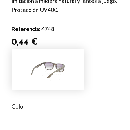
imitación a madera natural y lentes a juego.
Protección UV400.
Referencia:
4748
0,44
€
Gafas
Sol
Haris
cantidad
Color