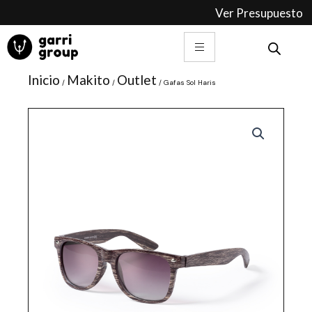
Ir
Ver Presupuesto
al
contenido
Inicio
Makito
Outlet
/
/
/ Gafas Sol Haris