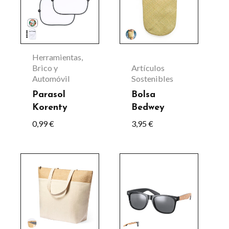
tiene
múltiples
variantes.
Las
Herramientas,
opciones
Brico y
Artículos
Automóvil
Sostenibles
se
Parasol
Bolsa
pueden
Korenty
Bedwey
elegir
0,99
€
3,95
€
en
la
Este
página
producto
de
tiene
producto
múltiples
variantes.