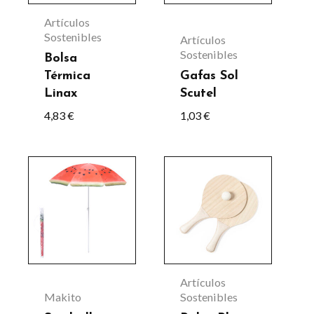
Las
Artículos
opciones
Sostenibles
Artículos
Sostenibles
se
Bolsa
Térmica
Gafas Sol
pueden
Linax
Scutel
elegir
4,83
€
1,03
€
en
la
Este
página
producto
de
tiene
producto
múltiples
variantes.
Las
Artículos
opciones
Makito
Sostenibles