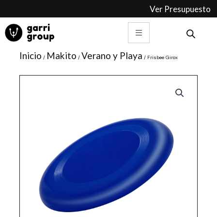
Ir
Ver Presupuesto
al
contenido
Inicio
Makito
Verano y Playa
/
/
/ Frisbee Girox