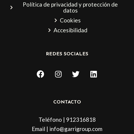
Política de privacidad y protección de
datos
Cookies
Accesibilidad
REDES SOCIALES
F
I
T
L
a
n
w
i
c
s
i
n
e
t
t
k
b
a
t
e
CONTACTO
o
g
e
d
o
r
r
i
Teléfono | 912316818
k
a
n
m
Email | info@garrigroup.com