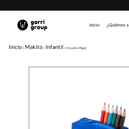
Ir
al
contenido
Inicio
¿Quiénes 
Inicio
Makito
Infantil
/
/
/ Estuche Migal