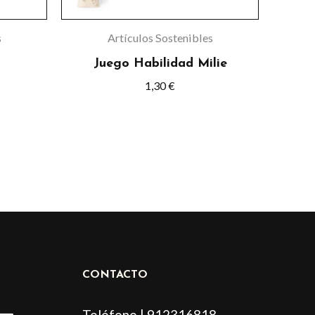
s
Artículos Sostenibles
Juego Habilidad Milie
1,30
€
CONTACTO
L
Teléfono | 912316818