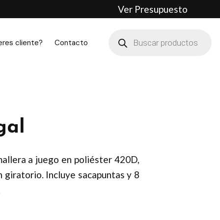
Ver Presupuesto
Búsqueda
de
eres cliente?
Contacto
productos
gal
allera a juego en poliéster 420D,
giratorio. Incluye sacapuntas y 8
.