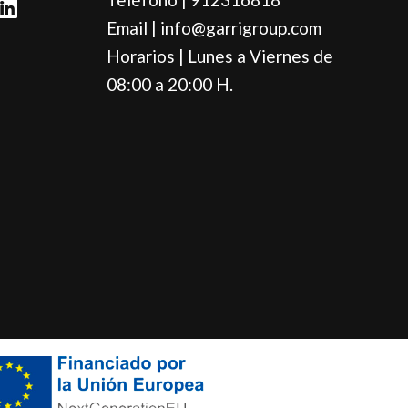
i
Email | info@garrigroup.com
n
Horarios | Lunes a Viernes de
k
e
08:00 a 20:00 H.
d
i
n