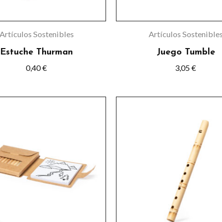
pueden
elegir
Artículos Sostenibles
Artículos Sostenible
en
Estuche Thurman
Juego Tumble
la
0,40
€
3,05
€
página
de
producto