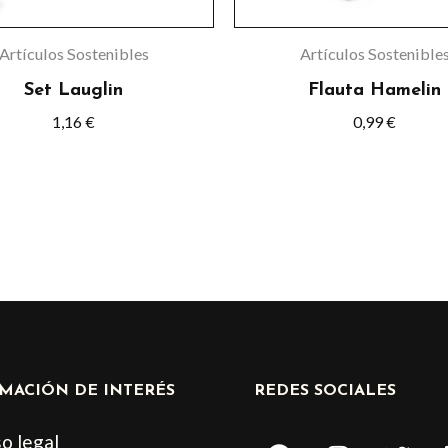
Artículos Sostenibles
Artículos Sostenible
Set Lauglin
Flauta Hamelin
1,16
€
0,99
€
MACIÓN DE INTERÉS
REDES SOCIALES
F
I
T
o legal