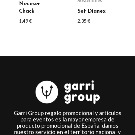
Sostenibles
Neceser
pueden
Chack
Set Dianex
elegir
1,49
€
2,35
€
en
la
página
de
producto
Garri Group regalo promocional y artículos
para eventos es la mayor empresa de
producto promocional de España, damos
nuestro servicio en el territorio nacional y