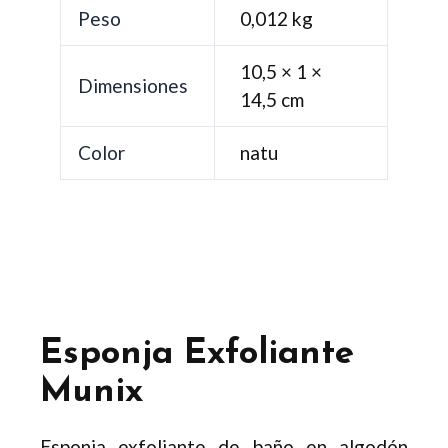
Peso
0,012 kg
10,5 × 1 ×
Dimensiones
14,5 cm
Color
natu
Esponja Exfoliante
Munix
Esponja exfoliante de baño en algodón