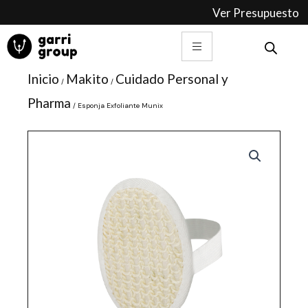
Ir
Ver Presupuesto
al
contenido
Inicio
Makito
Cuidado Personal y
/
/
Pharma
/ Esponja Exfoliante Munix