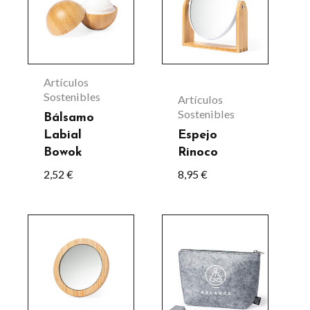
Artículos
Sostenibles
Artículos
Sostenibles
Bálsamo
Labial
Espejo
Bowok
Rinoco
2,52
€
8,95
€
Este
producto
tiene
múltiples