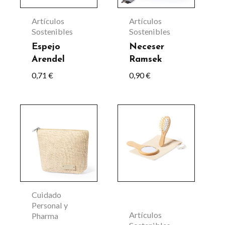
variantes.
Las
Artículos
Artículos
opciones
Sostenibles
Sostenibles
se
Espejo
Neceser
Arendel
Ramsek
pueden
0,71
€
0,90
€
elegir
en
la
Este
página
producto
de
tiene
producto
múltiples
variantes.
Las
Cuidado
opciones
Personal y
Artículos
Pharma
se