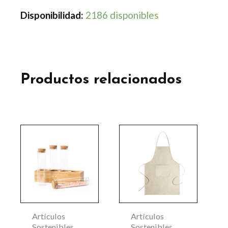
Disponibilidad:
2186 disponibles
Productos relacionados
Este
producto
tiene
múltiples
variantes.
Las
Artículos
Artículos
opciones
Sostenibles
Sostenibles