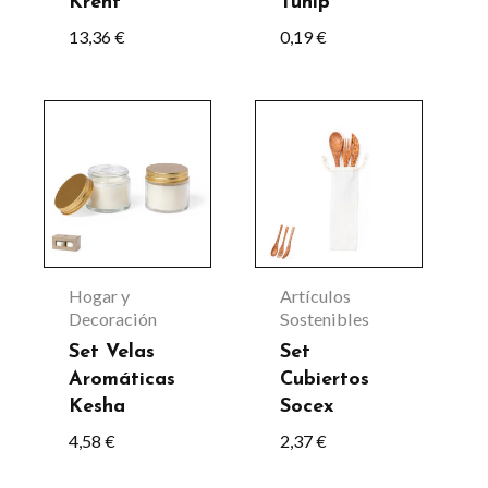
Krent
Tunip
13,36
€
0,19
€
Hogar y
Artículos
Decoración
Sostenibles
Set Velas
Set
Aromáticas
Cubiertos
Kesha
Socex
4,58
€
2,37
€