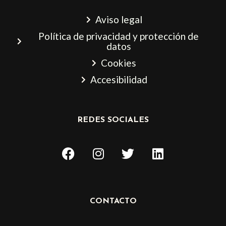
Aviso legal
Política de privacidad y protección de
datos
Cookies
Accesibilidad
REDES SOCIALES
F
I
T
L
a
n
w
i
c
s
i
n
e
t
t
k
b
a
t
e
CONTACTO
o
g
e
d
o
r
r
i