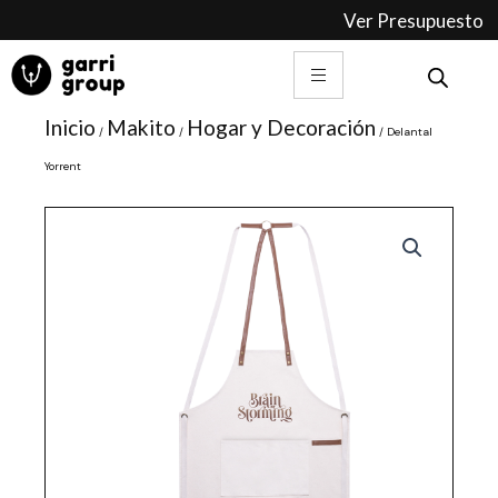
Ir
Ver Presupuesto
al
contenido
Inicio
Makito
Hogar y Decoración
/
/
/ Delantal
Yorrent