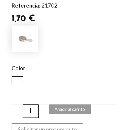
Referencia:
21702
1,70
€
Cepillo
Antitirones
Brackens
cantidad
Color
Añadir al carrito
Solicitar un presupuesto