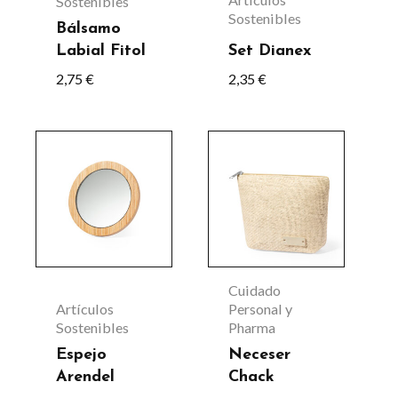
Sostenibles
Sostenibles
Bálsamo
Labial Fitol
Set Dianex
2,75
€
2,35
€
Este
producto
tiene
múltiples
variantes.
Las
Cuidado
opciones
Artículos
Personal y
Sostenibles
Pharma
se
Espejo
Neceser
pueden
Arendel
Chack
elegir