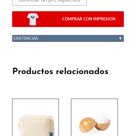
COMPRAR CON IMPRESION
EXISTENCIAS
▼
Productos relacionados
Este
producto
tiene
múltiples