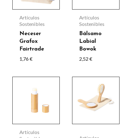
variantes.
Las
Artículos
Artículos
opciones
Sostenibles
Sostenibles
se
Neceser
Bálsamo
Grafox
Labial
pueden
Fairtrade
Bowok
elegir
1,76
€
2,52
€
en
la
página
de
producto
Artículos
Artículos