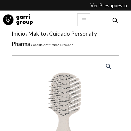
Ir
Ver Presupuesto
al
contenido
Inicio
Makito
Cuidado Personal y
/
/
Pharma
/ Cepillo Antitirones Brackens