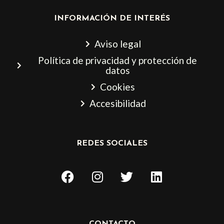
INFORMACIÓN DE INTERÉS
Aviso legal
Política de privacidad y protección de
datos
Cookies
Accesibilidad
REDES SOCIALES
F
I
T
L
a
n
w
i
c
s
i
n
e
t
t
k
b
a
t
e