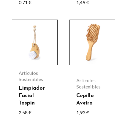
0,71
€
1,49
€
en
la
página
de
producto
Artículos
Sostenibles
Artículos
Sostenibles
Limpiador
Facial
Cepillo
Tospin
Aveiro
2,58
€
1,93
€