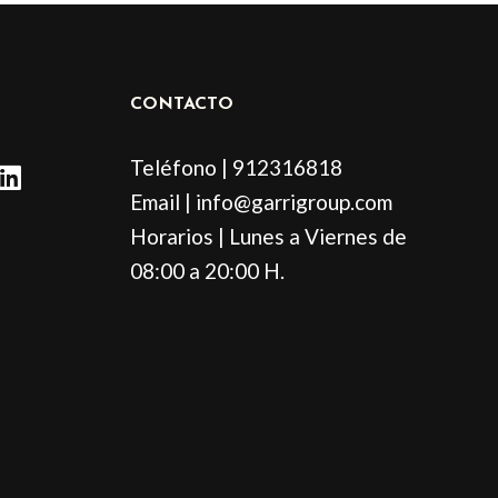
CONTACTO
L
Teléfono | 912316818
i
Email | info@garrigroup.com
n
Horarios | Lunes a Viernes de
k
e
08:00 a 20:00 H.
d
i
n