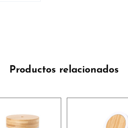
Productos relacionados
Este
product
tiene