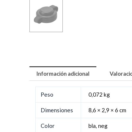
Información adicional
Valoraci
Peso
0,072 kg
Dimensiones
8,6 × 2,9 × 6 cm
Color
bla, neg