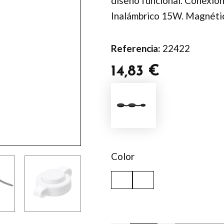
diseño funcional. Conexión 
Inalámbrico 15W. Magnéti
Referencia:
22422
14,83
€
Cargador
Sunder
cantidad
Color