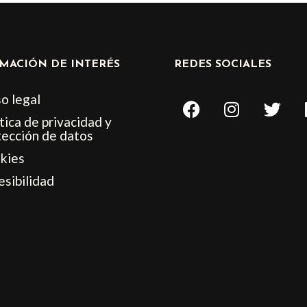
MACIÓN DE INTERÉS
REDES SOCIALES
F
I
T
o legal
a
n
w
tica de privacidad y
c
s
i
tección de datos
e
t
t
kies
b
a
t
esibilidad
o
g
e
o
r
r
k
a
m