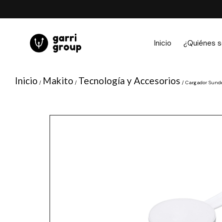
Ir
al
contenido
Inicio
¿Quiénes 
Inicio
Makito
Tecnología y Accesorios
/
/
/ Cargador Sund