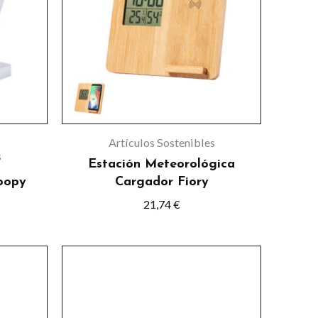
s
s.
s
Artículos Sostenibles
s
Estación Meteorológica
oopy
Cargador Fiory
21,74
€
o
o