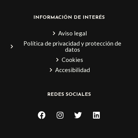
INFORMACIÓN DE INTERÉS
Aviso legal
Política de privacidad y protección de
datos
Cookies
Accesibilidad
REDES SOCIALES
F
I
T
L
a
n
w
i
c
s
i
n
e
t
t
k