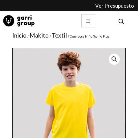
Ir
Ver Presupuesto
al
contenido
Inicio
Makito
Textil
/
/
/ Camiseta Niño Tecnic Plus