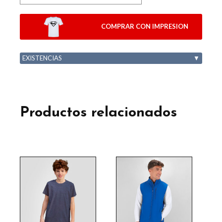
COMPRAR CON IMPRESION
EXISTENCIAS
▼
Productos relacionados
Este
Este
producto
producto
tiene
tiene
múltiples
múltiples