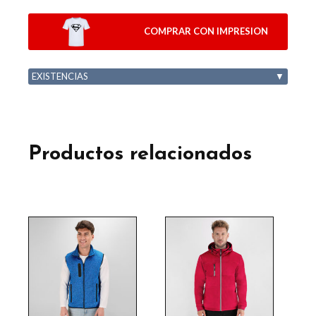
COMPRAR CON IMPRESION
EXISTENCIAS
▼
Productos relacionados
Este
Este
producto
producto
tiene
tiene
múltiples
múltiples
variantes.
variantes.