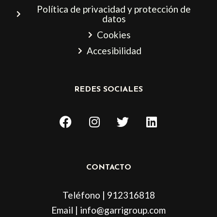
Política de privacidad y protección de
datos
Cookies
Accesibilidad
REDES SOCIALES
F
I
T
L
a
n
w
i
c
s
i
n
e
t
t
k
b
a
t
e
CONTACTO
o
g
e
d
o
r
r
i
Teléfono | 912316818
k
a
n
m
Email | info@garrigroup.com