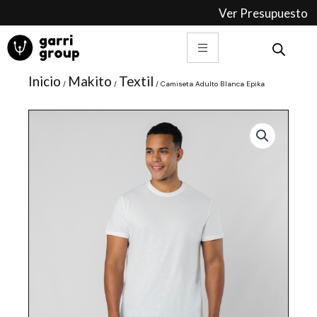
Ir
Ver Presupuesto
al
contenido
Inicio
Makito
Textil
/
/
/ Camiseta Adulto Blanca Epika