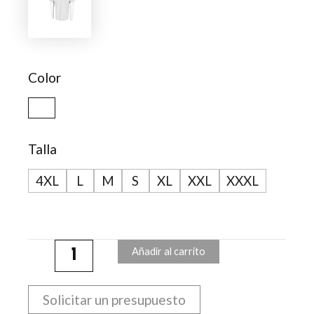
Adulto
Blanca
Epika
cantidad
Color
Talla
4XL
L
M
S
XL
XXL
XXXL
Añadir al carrito
Solicitar un presupuesto