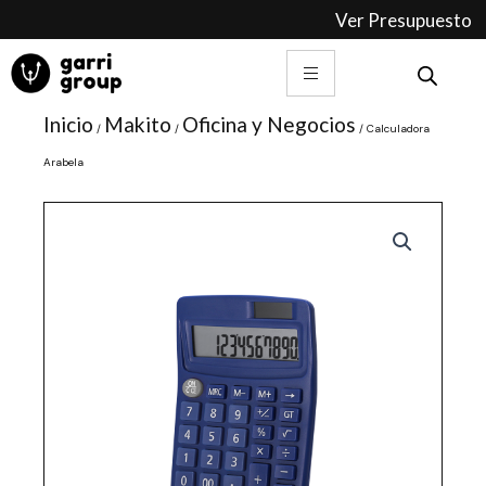
Ir
Ver Presupuesto
al
contenido
Inicio
Makito
Oficina y Negocios
/
/
/ Calculadora
Arabela