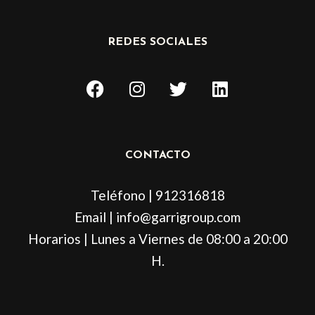
REDES SOCIALES
F
I
T
L
a
n
w
i
c
s
i
n
e
t
t
k
b
a
t
e
CONTACTO
o
g
e
d
o
r
r
i
Teléfono | 912316818
k
a
n
m
Email | info@garrigroup.com
Horarios | Lunes a Viernes de 08:00 a 20:00
H.