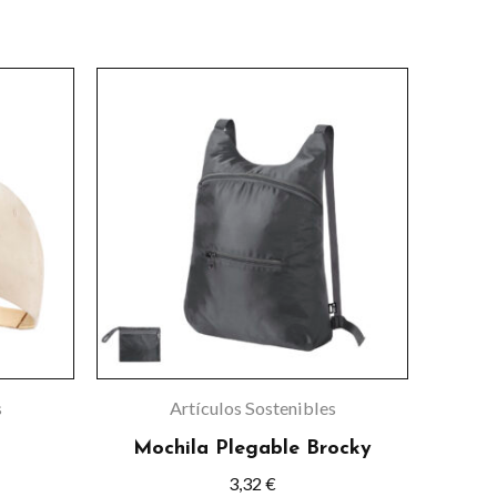
Este
producto
tiene
múltiples
variantes.
Las
opciones
se
pueden
elegir
s
Artículos Sostenibles
en
Mochila Plegable Brocky
la
3,32
€
página