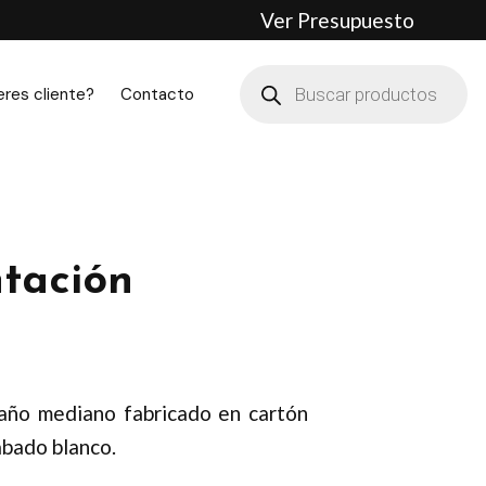
Ver Presupuesto
Búsqueda
de
eres cliente?
Contacto
productos
tación
año mediano fabricado en cartón
abado blanco.