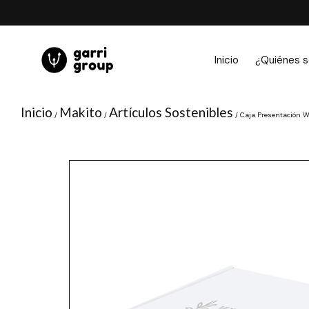
Ir
al
contenido
Inicio
¿Quiénes 
Inicio
Makito
Artículos Sostenibles
/
/
/ Caja Presentación 