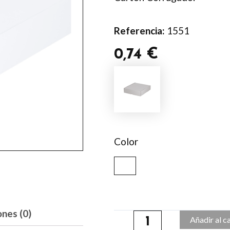
Referencia:
1551
0,74
€
Caja
Presentación
Wingard
cantidad
Color
ones (0)
Añadir al c