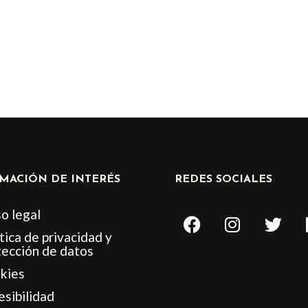
de
de
producto
product
MACIÓN DE INTERÉS
REDES SOCIALES
F
I
T
o legal
a
n
w
tica de privacidad y
c
s
i
tección de datos
e
t
t
kies
b
a
t
esibilidad
o
g
e