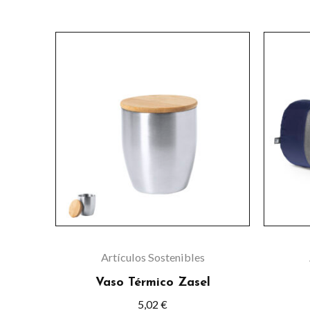
de
producto
Artículos Sostenibles
Vaso Térmico Zasel
5,02
€