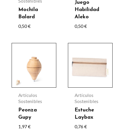
Sostenibles
se
Juego
Mochila
Habilidad
pueden
Balard
Aleko
elegir
0,50
€
0,50
€
en
la
Este
página
producto
de
tiene
producto
múltiples
variantes.
Las
Artículos
Artículos
opciones
Sostenibles
Sostenibles
se
Peonza
Estuche
Gupy
Laybax
pueden
1,97
€
0,76
€
elegir