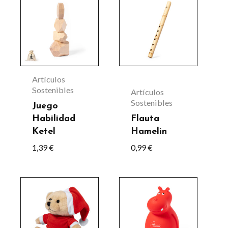
Artículos
Sostenibles
Artículos
Sostenibles
Juego
Habilidad
Flauta
Ketel
Hamelin
1,39
€
0,99
€
Este
producto
tiene