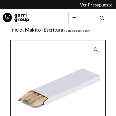
Ir
Ver Presupuesto
al
contenido
Inicio
Makito
Escritura
/
/
/ Caja Lápices Siskin