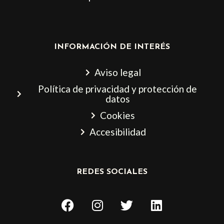
INFORMACIÓN DE INTERÉS
Aviso legal
Política de privacidad y protección de
datos
Cookies
Accesibilidad
REDES SOCIALES
F
I
T
L
a
n
w
i
c
s
i
n