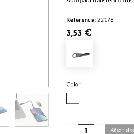
Apto para transferir dato
Referencia:
22178
3,53
€
Cable
Cargador
Vinox
cantidad
Color
Añadir al c