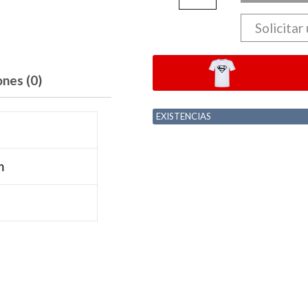
Solicitar
ones (0)
EXISTENCIAS
m