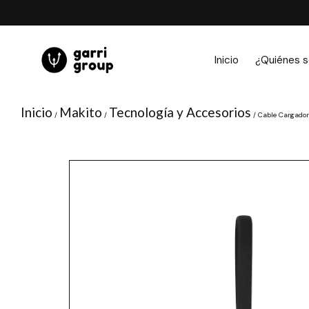
Ir
al
contenido
Inicio
¿Quiénes 
Inicio
Makito
Tecnología y Accesorios
/
/
/ Cable Cargador