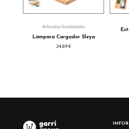
Artículos Sostenibles
Est
Lámpara Cargador Sleya
24,89
€
INFOR