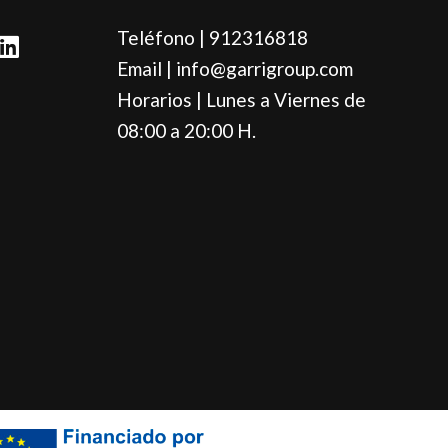
L
Teléfono | 912316818
i
Email | info@garrigroup.com
n
Horarios | Lunes a Viernes de
k
e
08:00 a 20:00 H.
d
i
n