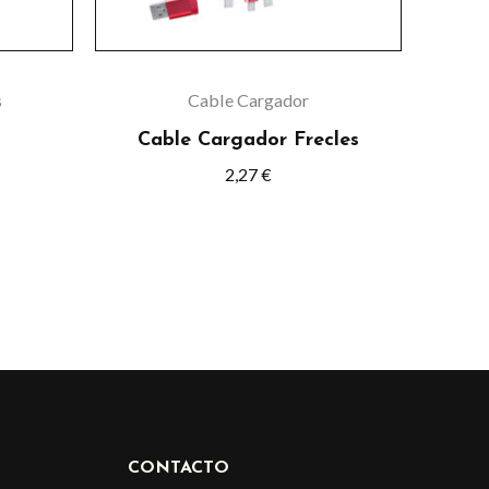
pueden
elegir
en
s
Cable Cargador
la
Cable Cargador Frecles
página
2,27
€
de
o
producto
CONTACTO