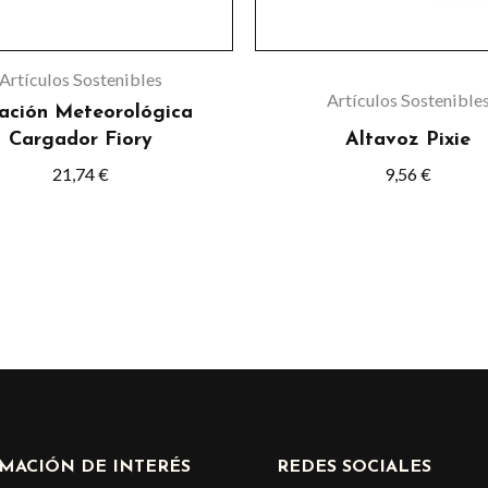
pueden
elegir
Artículos Sostenibles
en
Artículos Sostenible
ación Meteorológica
la
Cargador Fiory
Altavoz Pixie
página
21,74
€
9,56
€
de
product
MACIÓN DE INTERÉS
REDES SOCIALES