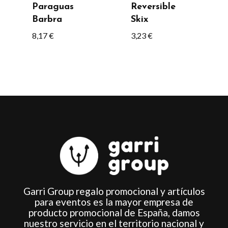
Paraguas
Reversible
pueden
pueden
Barbra
Skix
elegir
elegir
8,17
€
3,23
€
en
en
la
la
página
página
de
de
producto
producto
Garri Group regalo promocional y artículos
para eventos es la mayor empresa de
producto promocional de España, damos
nuestro servicio en el territorio nacional y