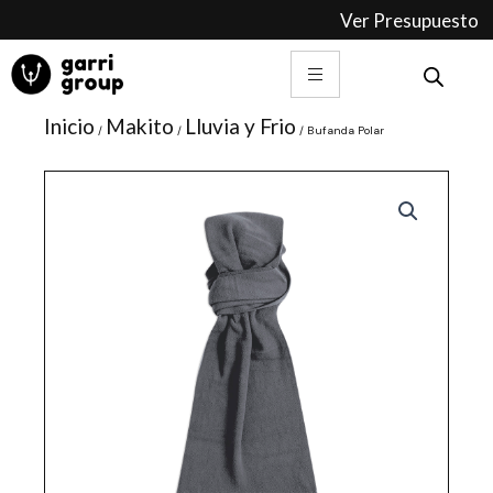
Ir
Ver Presupuesto
al
contenido
Inicio
Makito
Lluvia y Frio
/
/
/ Bufanda Polar