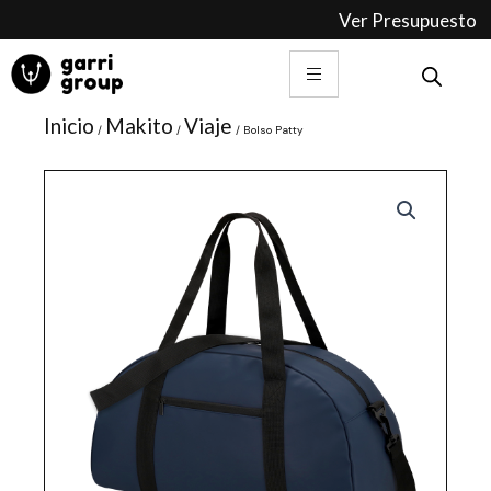
Ir
Ver Presupuesto
al
contenido
Inicio
Makito
Viaje
/
/
/ Bolso Patty