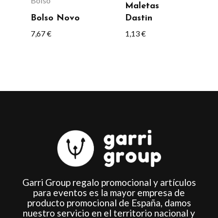
Bolso
Maletas
pueden
Bolso Novo
Dastin
elegir
7,67
€
1,13
€
en
la
página
de
producto
Garri Group regalo promocional y artículos
para eventos es la mayor empresa de
producto promocional de España, damos
nuestro servicio en el territorio nacional y