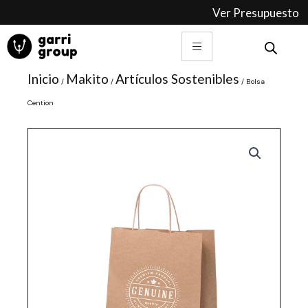
Ir
Ver Presupuesto
al
contenido
Inicio
Makito
Artículos Sostenibles
/
/
/ Bolsa
Cention