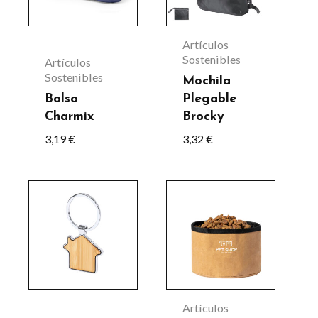
variantes.
variantes.
Las
Las
Artículos
opciones
opciones
Sostenibles
Artículos
Sostenibles
se
se
Mochila
Bolso
Plegable
pueden
pueden
Charmix
Brocky
elegir
elegir
3,19
€
3,32
€
en
en
la
la
página
página
de
de
producto
producto
Artículos