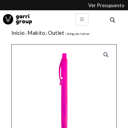
Ir
Ver Presupuesto
al
contenido
Inicio
Makito
Outlet
/
/
/ Bolígrafo Dafnel