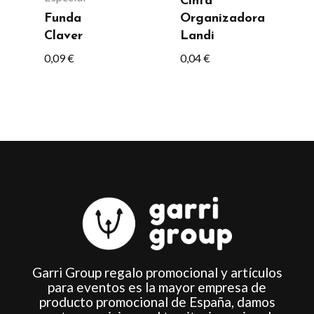
Cinta
se
se
Funda
Organizadora
pueden
pueden
Claver
Landi
elegir
elegir
0,09
€
0,04
€
en
en
la
la
página
página
de
de
producto
producto
Garri Group regalo promocional y artículos
para eventos es la mayor empresa de
producto promocional de España, damos