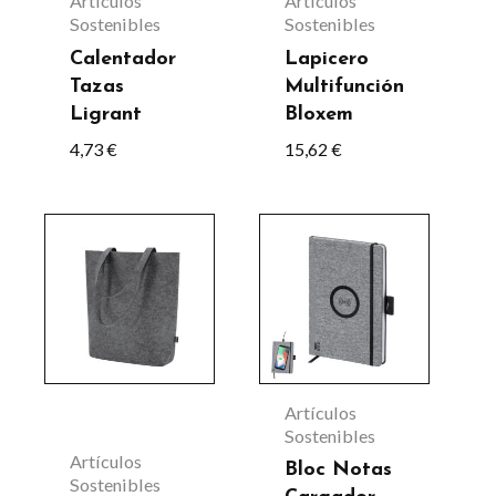
Artículos
Artículos
Sostenibles
Sostenibles
Calentador
Lapicero
Tazas
Multifunción
Ligrant
Bloxem
4,73
€
15,62
€
Este
Este
producto
producto
tiene
tiene
múltiples
múltiples
variantes.
variantes.
Las
Las
Artículos
opciones
opciones
Sostenibles
Artículos
se
se
Bloc Notas
Sostenibles