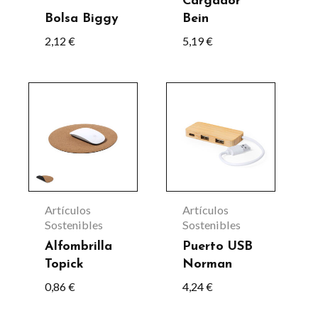
Cargador
pueden
pueden
Bolsa Biggy
Bein
elegir
elegir
2,12
€
5,19
€
en
en
la
la
página
página
de
de
producto
producto
Artículos
Artículos
Sostenibles
Sostenibles
Alfombrilla
Puerto USB
Topick
Norman
0,86
€
4,24
€