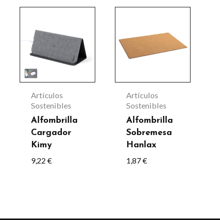
Este
producto
tiene
múltiples
variantes.
Las
Artículos
Artículos
opciones
Sostenibles
Sostenibles
se
Alfombrilla
Alfombrilla
Cargador
Sobremesa
pueden
Kimy
Hanlax
elegir
9,22
€
1,87
€
en
la
página
de