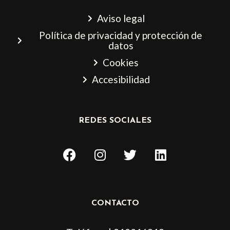
Aviso legal
Política de privacidad y protección de
datos
Cookies
Accesibilidad
REDES SOCIALES
F
I
T
L
a
n
w
i
c
s
i
n
e
t
t
k
b
a
t
e
CONTACTO
o
g
e
d
o
r
r
i