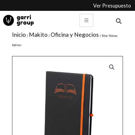
Ir
Ver Presupuesto
al
contenido
Inicio
Makito
Oficina y Negocios
/
/
/ Bloc Notas
Kefron