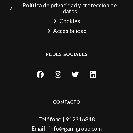
Política de privacidad y protección de
datos
Cookies
Accesibilidad
REDES SOCIALES
F
I
T
L
a
n
w
i
c
s
i
n
e
t
t
k
b
a
t
e
CONTACTO
o
g
e
d
o
r
r
i
Teléfono | 912316818
k
a
n
m
Email | info@garrigroup.com