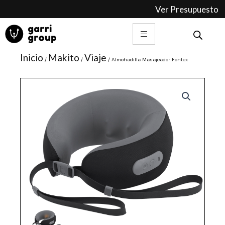
Ir
Ver Presupuesto
al
contenido
Inicio
Makito
Viaje
/
/
/ Almohadilla Masajeador Fontex