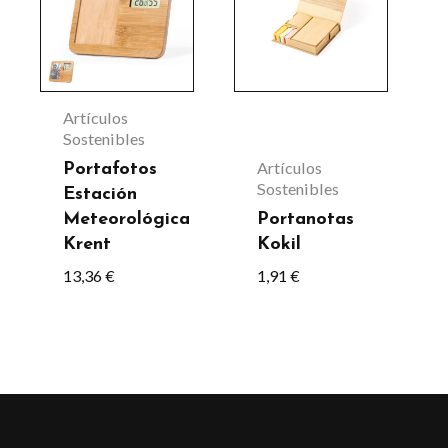
de
tiene
producto
múltiples
variantes.
Las
Artículos
opciones
Sostenibles
se
Artículos
Portafotos
Sostenibles
Estación
pueden
Meteorológica
Portanotas
elegir
Krent
Kokil
en
13,36
€
1,91
€
la
página
de
producto