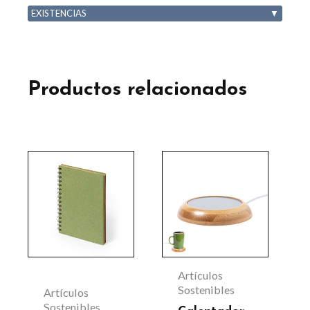
EXISTENCIAS
▼
Productos relacionados
Este
producto
tiene
múltiples
variantes.
Las
Artículos
opciones
Sostenibles
Artículos
Sostenibles