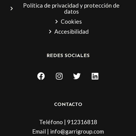
Política de privacidad y protección de
datos
Cookies
Accesibilidad
REDES SOCIALES
F
I
T
L
a
n
w
i
c
s
i
n
e
t
t
k
b
a
t
e
CONTACTO
o
g
e
d
o
r
r
i
Teléfono | 912316818
k
a
n
m
Email | info@garrigroup.com