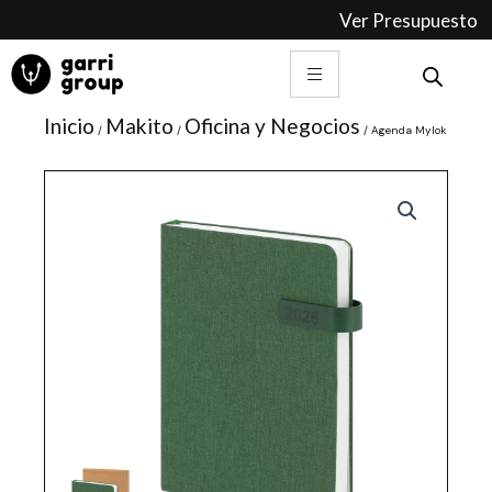
Ir
Ver Presupuesto
al
contenido
Inicio
Makito
Oficina y Negocios
/
/
/ Agenda Mylok