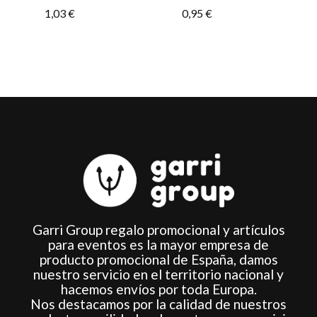
1,03
€
0,95
€
elegir
en
la
página
de
producto
Garri Group regalo promocional y artículos
para eventos es la mayor empresa de
producto promocional de España, damos
nuestro servicio en el territorio nacional y
hacemos envíos por toda Europa.
Nos destacamos por la calidad de nuestros