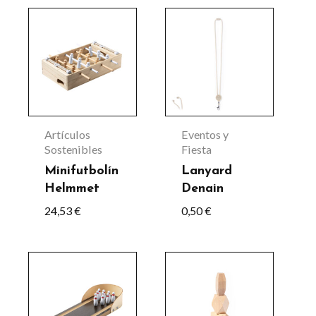
Artículos
Eventos y
Sostenibles
Fiesta
Minifutbolín
Lanyard
Helmmet
Denain
24,53
€
0,50
€