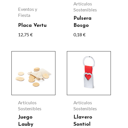
Artículos
Eventos y
Sostenibles
Fiesta
Pulsera
Placa Vertu
Bosgo
12,75
€
0,18
€
Este
producto
tiene
múltiples
variantes.
Las
Artículos
Artículos
opciones
Sostenibles
Sostenibles
se
Juego
Llavero
Lauby
Sontiol
pueden