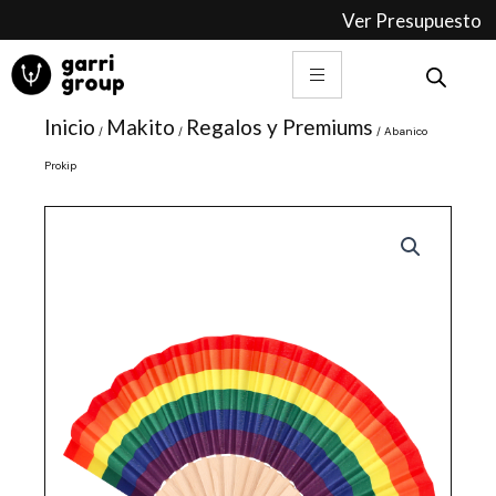
Ir
Ver Presupuesto
al
contenido
Inicio
Makito
Regalos y Premiums
/
/
/ Abanico
Prokip