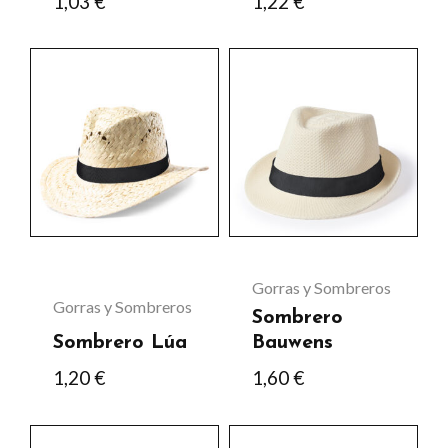
1,03
€
1,22
€
la
página
Este
de
producto
producto
tiene
múltiples
variantes.
Las
opciones
se
Gorras y Sombreros
Gorras y Sombreros
pueden
Sombrero
elegir
Sombrero Lúa
Bauwens
en
1,20
€
1,60
€
la
página
Este
Este