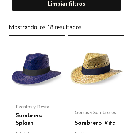
Limpiar filtros
Ordenado
Mostrando los 18 resultados
por
los
Este
últimos
producto
tiene
múltiples
variantes.
Las
opciones
se
Eventos y Fiesta
Gorras y Sombreros
pueden
Sombrero
elegir
Splash
Sombrero Vita
en