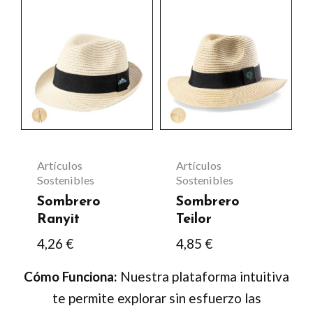
página
página
Este
Este
de
de
producto
producto
producto
producto
tiene
tiene
múltiples
múltiples
variantes.
variantes.
Las
Las
opciones
opciones
se
se
Artículos
Artículos
pueden
pueden
Sostenibles
Sostenibles
Sombrero
Sombrero
elegir
elegir
Ranyit
Teilor
en
en
4,26
€
4,85
€
la
la
página
página
Cómo Funciona:
Nuestra plataforma intuitiva
de
de
te permite explorar sin esfuerzo las
producto
producto