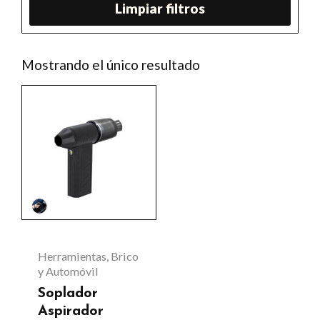
Limpiar filtros
Mostrando el único resultado
Este
producto
tiene
múltiples
variantes.
Las
opciones
se
Herramientas, Brico
pueden
y Automóvil
Soplador
elegir
Aspirador
en