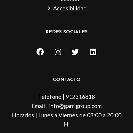
Accesibilidad
REDES SOCIALES
F
I
T
L
a
n
w
i
c
s
i
n
e
t
t
k
b
a
t
e
CONTACTO
o
g
e
d
o
r
r
i
Teléfono | 912316818
k
a
n
m
Email | info@garrigroup.com
Horarios | Lunes a Viernes de 08:00 a 20:00
H.