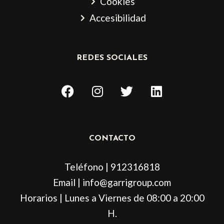
Cookies
Accesibilidad
REDES SOCIALES
F
I
T
L
a
n
w
i
c
s
i
n
e
t
t
k
b
a
t
e
CONTACTO
o
g
e
d
o
r
r
i
Teléfono | 912316818
k
a
n
m
Email | info@garrigroup.com
Horarios | Lunes a Viernes de 08:00 a 20:00
H.